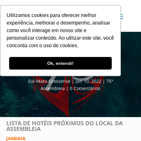
Utilizamos cookies para oferecer melhor
experiência, melhorar o desempenho, analisar
como você interage em nosso site e
personalizar conteúdo. Ao utilizar este site, você
concorda com o uso de cookies.
75ª Assembleia: Lista de Hotéis
Ok, entendi!
por
Comunicação Social da Convenção Batista
Sul-Mato-Grossense
jun 10, 2022
75ª
Assembleia
0 Comentários
LISTA DE HOTÉIS PRÓXIMOS DO LOCAL DA
ASSEMBLEIA
JANDAIA