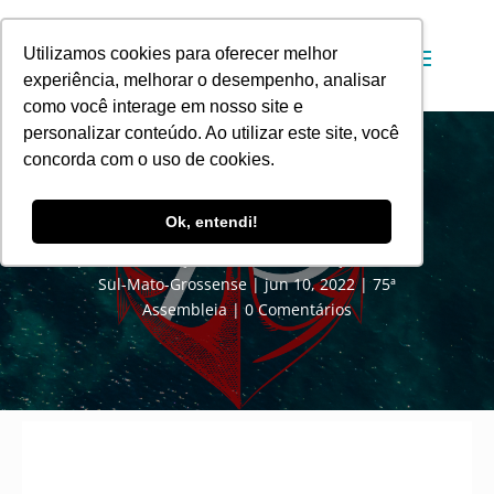
Utilizamos cookies para oferecer melhor
experiência, melhorar o desempenho, analisar
como você interage em nosso site e
personalizar conteúdo. Ao utilizar este site, você
concorda com o uso de cookies.
CONTEÚDOS PARA ASSEMBLEIA
Ok, entendi!
por
Comunicação Social da Convenção Batista
Sul-Mato-Grossense
jun 10, 2022
75ª
Assembleia
0 Comentários