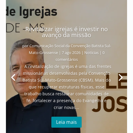
Revitalizar igrejas é investir no
avanço da missão
por
Comunicação Social da Convenção Batista Sul-
Mato-Grossense
|
7 ago 2026
|
Notícias
| 0
comentários
A revitalização de igrejas é uma das frentes
missionárias desenvolvidas pela Convenção
Batista Sul-Mato-Grossense (CBSM). Mais do
que recuperar estruturas físicas, esse
trabalho busca restaurar comunidades de
fé, fortalecer a presença do Evangelho e
criar novas...
Leia mais