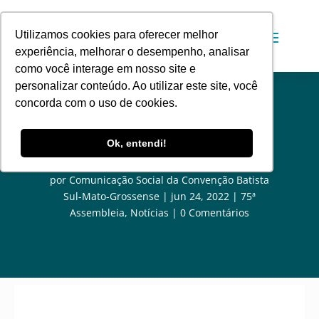
Utilizamos cookies para oferecer melhor
experiência, melhorar o desempenho, analisar
como você interage em nosso site e
personalizar conteúdo. Ao utilizar este site, você
concorda com o uso de cookies.
75ª Assembleia da Convenção
Ok, entendi!
Batista Sul-Mato-Grossense
por
Comunicação Social da Convenção Batista
Sul-Mato-Grossense
jun 24, 2022
75ª
Assembleia
,
Notícias
0 Comentários