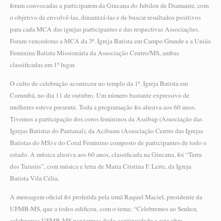
foram convocadas a participarem da Gincana do Jubileu de Diamante, com
o objetivo de envolvê-las, dinamizá-las e de buscar resultados positivos
para cada MCA das igrejas participantes e das respectivas Associações.
Foram vencedoras a MCA da 3ª. Igreja Batista em Campo Grande e a União
Feminina Batista Missionária da Associação Centro/MS, ambas
classificadas em 1º lugar.
O culto de celebração aconteceu no templo da 1ª. Igreja Batista em
Corumbá, no dia 11 de outubro. Um número bastante expressivo de
mulheres esteve presente. Toda a programação foi alusiva aos 60 anos.
Tivemos a participação dos coros femininos da Assibap (Associação das
Igrejas Batistas do Pantanal), da Acibams (Associação Centro das Igrejas
Batistas do MS) e do Coral Feminino composto de participantes de todo o
estado. A música alusiva aos 60 anos, classificada na Gincana, foi “Terra
dos Tuiuiús”, com música e letra de Maria Cristina F. Leite, da Igreja
Batista Vila Célia.
A mensagem oficial foi proferida pela irmã Raquel Maciel, presidente da
UFMB-MS, que a todos edificou, com o tema: “Celebremos ao Senhor,
celebremos UFMB-MS por termos dado continuidade a esta obra