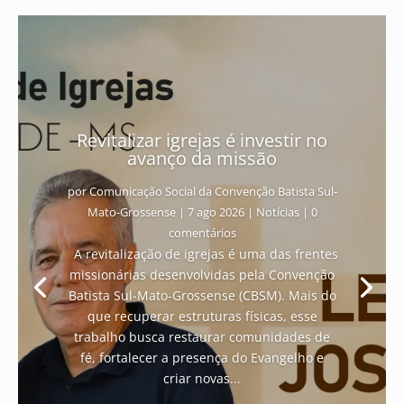
Revitalizar igrejas é investir no
avanço da missão
por
Comunicação Social da Convenção Batista Sul-
Mato-Grossense
|
7 ago 2026
|
Notícias
| 0
comentários
A revitalização de igrejas é uma das frentes
missionárias desenvolvidas pela Convenção
Batista Sul-Mato-Grossense (CBSM). Mais do
que recuperar estruturas físicas, esse
trabalho busca restaurar comunidades de
fé, fortalecer a presença do Evangelho e
criar novas...