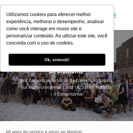
Utilizamos cookies para oferecer melhor
experiência, melhorar o desempenho, analisar
como você interage em nosso site e
personalizar conteúdo. Ao utilizar este site, você
concorda com o uso de cookies.
UFMB-MS As mulheres da terra
Ok, entendi!
dos tuiuiús comemoram Jubileu
de Diamante
por
Comunicação Social da Convenção Batista
Sul-Mato-Grossense
nov 18, 2011
Notícias
0 Comentários
60 anos de serviço e amor ao Mestre!