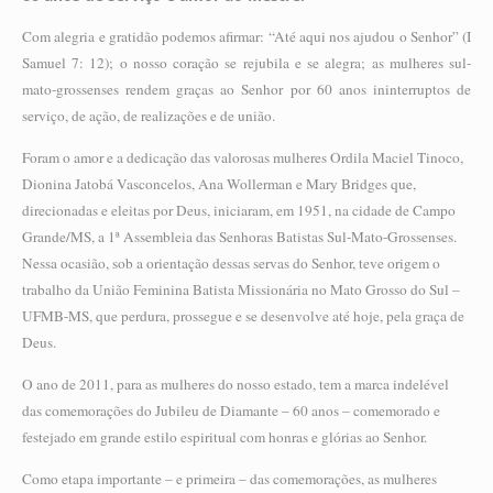
Com alegria e gratidão podemos afirmar: “Até aqui nos ajudou o Senhor” (I
Samuel 7: 12); o nosso coração se rejubila e se alegra; as mulheres sul-
mato-grossenses rendem graças ao Senhor por 60 anos ininterruptos de
serviço, de ação, de realizações e de união.
Foram o amor e a dedicação das valorosas mulheres Ordila Maciel Tinoco,
Dionina Jatobá Vasconcelos, Ana Wollerman e Mary Bridges que,
direcionadas e eleitas por Deus, iniciaram, em 1951, na cidade de Campo
Grande/MS, a 1ª Assembleia das Senhoras Batistas Sul-Mato-Grossenses.
Nessa ocasião, sob a orientação dessas servas do Senhor, teve origem o
trabalho da União Feminina Batista Missionária no Mato Grosso do Sul –
UFMB-MS, que perdura, prossegue e se desenvolve até hoje, pela graça de
Deus.
O ano de 2011, para as mulheres do nosso estado, tem a marca indelével
das comemorações do Jubileu de Diamante – 60 anos – comemorado e
festejado em grande estilo espiritual com honras e glórias ao Senhor.
Como etapa importante – e primeira – das comemorações, as mulheres