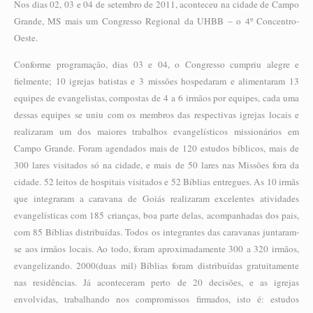
Nos dias 02, 03 e 04 de setembro de 2011, aconteceu na cidade de Campo
Grande, MS mais um Congresso Regional da UHBB – o 4º Concentro-
Oeste.
Conforme programação, dias 03 e 04, o Congresso cumpriu alegre e
fielmente; 10 igrejas batistas e 3 missões hospedaram e alimentaram 13
equipes de evangelistas, compostas de 4 a 6 irmãos por equipes, cada uma
dessas equipes se uniu com os membros das respectivas igrejas locais e
realizaram um dos maiores trabalhos evangelísticos missionários em
Campo Grande. Foram agendados mais de 120 estudos bíblicos, mais de
300 lares visitados só na cidade, e mais de 50 lares nas Missões fora da
cidade. 52 leitos de hospitais visitados e 52 Bíblias entregues. As 10 irmãs
que integraram a caravana de Goiás realizaram excelentes atividades
evangelísticas com 185 crianças, boa parte delas, acompanhadas dos pais,
com 85 Bíblias distribuídas. Todos os integrantes das caravanas juntaram-
se aos irmãos locais. Ao todo, foram aproximadamente 300 a 320 irmãos,
evangelizando. 2000(duas mil) Bíblias foram distribuídas gratuitamente
nas residências. Já aconteceram perto de 20 decisões, e as igrejas
envolvidas, trabalhando nos compromissos firmados, isto é: estudos