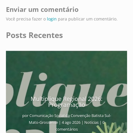
Enviar um comentário
Você precisa fazer o
login
para publicar um comentário.
Posts Recentes
Multiplique Regional 2026:
Programação
por
Comunicação Social da Convenção Batista Sul-
Mato-Grossense
|
4 ago 2026
|
Notícias
| 0
comentários