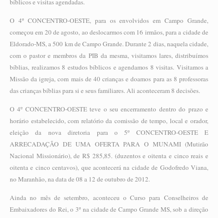
bíblicos e visitas agendadas.
O 4º CONCENTRO-OESTE, para os envolvidos em Campo Grande,
começou em 20 de agosto, ao deslocarmos com 16 irmãos, para a cidade de
Eldorado-MS, a 500 km de Campo Grande. Durante 2 dias, naquela cidade,
com o pastor e membros da PIB da mesma, visitamos lares, distribuímos
bíblias, realizamos 8 estudos bíblicos e agendamos 8 visitas. Visitamos a
Missão da igreja, com mais de 40 crianças e doamos para as 8 professoras
das crianças bíblias para si e seus familiares. Ali aconteceram 8 decisões.
O 4º CONCENTRO-OESTE teve o seu encerramento dentro do prazo e
horário estabelecido, com relatório da comissão de tempo, local e orador,
eleição da nova diretoria para o 5º CONCENTRO-OESTE E
ARRECADAÇÃO DE UMA OFERTA PARA O MUNAMI (Mutirão
Nacional Missionário), de R$ 285,85. (duzentos e oitenta e cinco reais e
oitenta e cinco centavos), que acontecerá na cidade de Godofredo Viana,
no Maranhão, na data de 08 a 12 de outubro de 2012.
Ainda no mês de setembro, aconteceu o Curso para Conselheiros de
Embaixadores do Rei, o 3º na cidade de Campo Grande MS, sob a direção