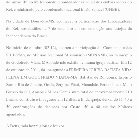
do irmão Bruno M. Reboredo, coordenador estadual dos embaixadores do
Rei, e ministrado pelo coordenador nacional irmão Samuel (UHBB).
Na cidade de Dourados-MS, aconteceu a participação dos Embaixadores
do Rei, nos desfiles de 7 de setembro em comemoração aos festejos da
Independência do Brasil .
No inicio de outubro (02-12), ocorreu a participação do Coordenador das
SHB’S/MS, no Mutirão Nacional Missionário (MUNAMI), no município
de Godofredo Viana MA, onde não existia nenhuma igreja batista. Em 12
de outubro de 2011, foi inaugurada a PRIMEIRA IGREJA BATISTA VIDA
PLENA EM GODOFREDO VIANA-MA. Batistas de Rondônia, Espírito
Santo, Rio de Janeiro, Goiás, Sergipe, Piauí, Maranhão, Pernambuco, Mato
Grosso do Sul, Amapá e Minas Gerais, num total de aproximadamente 210
irmãos, construiu e inaugurou em 12 dias, a linda igreja, deixando lá: 40 a
50 confirmações de decisões por Cristo, 50 a 60 estudos bíblicos
agendados.
A Deus, toda honra glória e louvor.