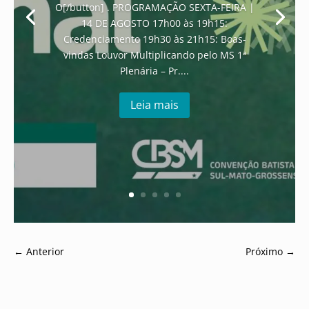
O[/button] . PROGRAMAÇÃO SEXTA-FEIRA |
14 DE AGOSTO 17h00 às 19h15:
Credenciamento 19h30 às 21h15: Boas-
vindas Louvor Multiplicando pelo MS 1ª
Plenária – Pr....
Leia mais
←
Anterior
Próximo
→