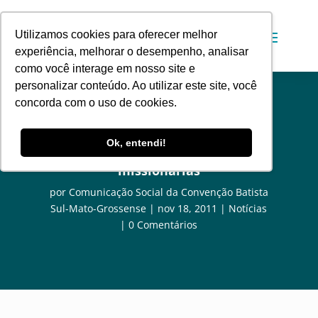
Utilizamos cookies para oferecer melhor
experiência, melhorar o desempenho, analisar
como você interage em nosso site e
personalizar conteúdo. Ao utilizar este site, você
concorda com o uso de cookies.
Homens Batistas de MS e suas
Ok, entendi!
ações evangelísticas e
missionárias
por
Comunicação Social da Convenção Batista
Sul-Mato-Grossense
nov 18, 2011
Notícias
0 Comentários