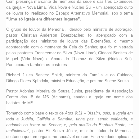
Com presença marcante de membros da sede e das três Extensões
da igreja – Nova Lima, Vida Nova e Núcleo Sul – um abençoado culto
de louvor foi realizado no Espaço Alternativo Memorial, sob o tema
“Uma só igreja em diferentes lugares”.
O grupo de louvor da Memorial, liderado pelo ministro de adoração,
pastor Christian Anderson Doerzbacher, foi abençoado com a
participação dos ministros de louvor das Extensões, o mesmo
acontecendo com o momento da Ceia do Senhor, que foi ministrada
pelos pastores Franscemar da Silva (Nova Lima), Gideoni Benites de
Miguel (Vida Nova) e Aparecido Thomaz da Silva (Núcleo Sul).
Participaram também os pastores
Richard Julles Benitez Shildt, ministro da Família e do Cuidado;
Dihego Flores Spíndola, ministro Educação; e pastora Suene Souza.
Pastor Adonias Moreira de Sousa Junior, presidente da Associação
Centro das IB de MS (Acibams), saudou a igreja em nome dos
batistas de MS.
Tomando como base o texto de
Atos 9:31 – “Assim, pois, a igreja em
toda a Judéia, Galiléia e Samária, tinha paz, sendo edificada, e
andando no temor do Senhor; e, pelo auxílio do Espírito Santo, se
multiplicava”
, pastor Eli Souza Júnior, ministro titular da Memorial,
destacou que um organismo saudável cresce. Essa verdade aplica-se