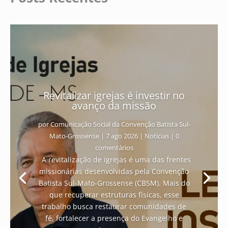
Revitalizar igrejas é investir no
avanço da missão
por
Comunicação Social da Convenção Batista Sul-
Mato-Grossense
|
7 ago 2026
|
Notícias
| 0
comentários
A revitalização de igrejas é uma das frentes
missionárias desenvolvidas pela Convenção
Batista Sul-Mato-Grossense (CBSM). Mais do
que recuperar estruturas físicas, esse
trabalho busca restaurar comunidades de
fé, fortalecer a presença do Evangelho e