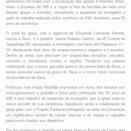
apresentou um mapa com a localização das igrejas e missões filhas,
netas e bisnetas da SIB e a seguir a foto da fachada de cada uma
dessas igrejas e missões, ressaltando a expansão do evangelho a
partir do trabalho realizado pelos membros da SIB, duranteos seus 65
anos de existência.
O coral da igreja, sob a regência de Elosande Camondá Pereira,
louvou a Deus, e o preletor, pastor Roberto Santos, da IB Central de
Taquatinga-DF, apresentou a mensagem com base em Filipenses 3:7-
14, destacando dois tipos de esquecimentos:o negativo e o positivo.
Dentre as áreas que precisam ser esquecidas ressaltou: pecados,
rancores e dissabores vividos e orgulho. Finalizou sua palavra
enfatizando que o nosso passado precisa da misericórdia de Deus, o
nosso presente carece da graça de Deus e o nosso futuro necessita
da providência de Deus.
Professor Ivan Araujo Brandão expressou em nome dos batistas sul-
mato-grossenses a gratidão a Deus pela celebração dos 65 anos da
SIB e pelo trabalho de expansão do evangelho que a igreja realizou
nesse período de sua existência. Agradeceu ainda a colaboração da
igreja para com o Projeto Pantanal,entregando na sede da Convenção
um significativo número de cestas básicas e de roupas e calçados
para serem doados aos ribeirinhos.
Por fim,expressou a gratidão ao pastor Marcos Batista da Costa pela