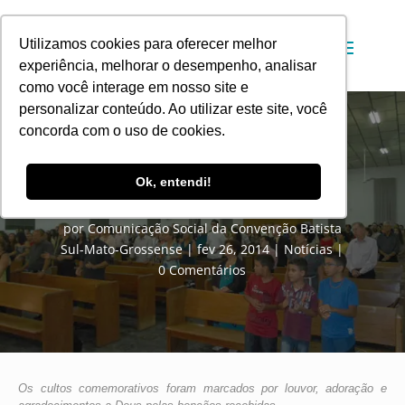
Utilizamos cookies para oferecer melhor
experiência, melhorar o desempenho, analisar
como você interage em nosso site e
personalizar conteúdo. Ao utilizar este site, você
concorda com o uso de cookies.
Quatro igrejas de CG comemoram
Ok, entendi!
aniversário em fevereiro
por
Comunicação Social da Convenção Batista
Sul-Mato-Grossense
fev 26, 2014
Notícias
0 Comentários
Os cultos comemorativos foram marcados por louvor, adoração e