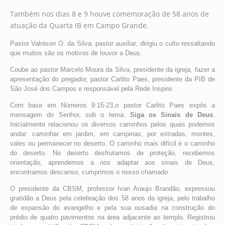
Também nos dias 8 e 9 houve comemoração de 58 anos de
atuação da Quarta IB em Campo Grande.
Pastor Valnison O. da Silva, pastor auxiliar, dirigiu o culto ressaltando
que muitos são os motivos de louvor a Deus.
Coube ao pastor Marcelo Moura da Silva, presidente da igreja, fazer a
apresentação do pregador, pastor Carlito Paes, presidente da PIB de
São José dos Campos e responsável pela Rede Inspire.
Com base em Números 9:15-23,o pastor Carlito Paes expôs a
mensagem do Senhor, sob o tema:
Siga os Sinais de Deus
.
Inicialmente relacionou os diversos caminhos pelos quais podemos
andar: caminhar em jardim, em campinas, por estradas, montes,
vales ou permanecer no deserto. O caminho mais difícil é o caminho
do deserto. No deserto desfrutamos de proteção, recebemos
orientação, aprendemos a nos adaptar aos sinais de Deus,
encontramos descanso, cumprimos o nosso chamado.
O presidente da CBSM, professor Ivan Araujo Brandão, expressou
gratidão a Deus pela celebração dos 58 anos da igreja, pelo trabalho
de expansão do evangelho e pela sua ousadia na construção do
prédio de quatro pavimentos na área adjacente ao templo. Registrou