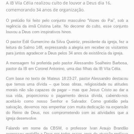
A IB Vila Célia realizou culto de louvor a Deus dia 16,
comemorando 34 anos de organização.
O prelúdio foi feito pelo conjunto masculino “Vozes do Pai”, sob a
regência da irmã Cristina Leite. No decorrer do culto, esse conjunto
louvou a Deus com inspirativos hinos.
O pastor Edil Gumercino da Silva Queiróz, presidente da igreja, fez a
leitura do Salmo 148, expressando a alegria em receber os visitantes
para juntos agradecer a Deus pelos 34 anos de existência da igreja.
A mensagem foi proferida pelo pastor Alessandro Soalheiro Barbosa,
pastor da IB em Coronel Antonino, uma das filhas da IB Vila Célia.
Com base no texto de Mateus 18:23-27, pastor Alessandro destacou
que temos uma dívida – que boas obras, religiosidade ou atitudes
morais não são capazes de pagar – mas que Jesus Cristo ao dar a
sua vida, proporcionou o pagamento dessa dívida, cabendo-nos
aceitá-lo como nosso Senhor e Salvador. Como gratidão pela
salvação, devemos nos empenhar com muita dedicação na expansão
do Reino de Deus, nos comprometendo com as atividades que a
igreja desenvolve.
Falando em nome da CBSM, o professor Ivan Araujo Brandão
expressou gratidão a Deus por todos esses anos de atuação profícua