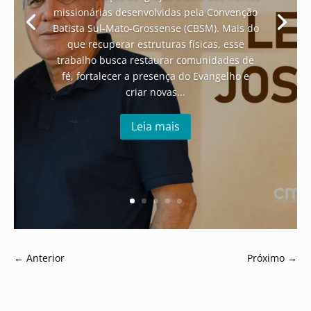
missionárias desenvolvidas pela Convenção
Batista Sul-Mato-Grossense (CBSM). Mais do
que recuperar estruturas físicas, esse
trabalho busca restaurar comunidades de
fé, fortalecer a presença do Evangelho e
criar novas...
Leia mais
←
Anterior
Próximo
→