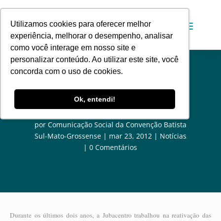
Utilizamos cookies para oferecer melhor
experiência, melhorar o desempenho, analisar
como você interage em nosso site e
personalizar conteúdo. Ao utilizar este site, você
concorda com o uso de cookies.
Micros reúnem jovens em todas as
Ok, entendi!
regiões da cidade
por
Comunicação Social da Convenção Batista
Sul-Mato-Grossense
mar 23, 2012
Notícias
0 Comentários
Durante os últimos dois anos, a Jubacentro trabalhou na reativação das