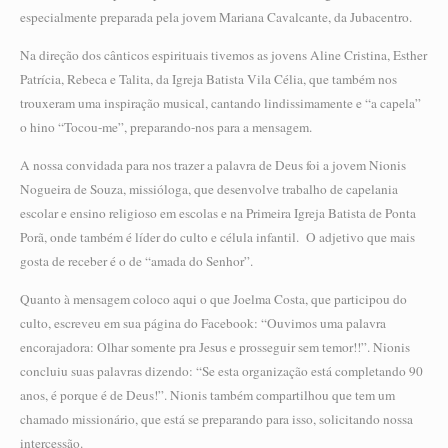
especialmente preparada pela jovem Mariana Cavalcante, da Jubacentro.
Na direção dos cânticos espirituais tivemos as jovens Aline Cristina, Esther
Patrícia, Rebeca e Talita, da Igreja Batista Vila Célia, que também nos
trouxeram uma inspiração musical, cantando lindissimamente e “a capela”
o hino “Tocou-me”, preparando-nos para a mensagem.
A nossa convidada para nos trazer a palavra de Deus foi a jovem Nionis
Nogueira de Souza, missióloga, que desenvolve trabalho de capelania
escolar e ensino religioso em escolas e na Primeira Igreja Batista de Ponta
Porã, onde também é líder do culto e célula infantil. O adjetivo que mais
gosta de receber é o de “amada do Senhor”.
Quanto à mensagem coloco aqui o que Joelma Costa, que participou do
culto, escreveu em sua página do Facebook: “Ouvimos uma palavra
encorajadora: Olhar somente pra Jesus e prosseguir sem temor!!”. Nionis
concluiu suas palavras dizendo: “Se esta organização está completando 90
anos, é porque é de Deus!”. Nionis também compartilhou que tem um
chamado missionário, que está se preparando para isso, solicitando nossa
intercessão.