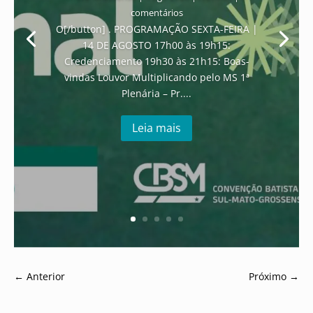
comentários
O[/button] . PROGRAMAÇÃO SEXTA-FEIRA |
14 DE AGOSTO 17h00 às 19h15:
Credenciamento 19h30 às 21h15: Boas-
vindas Louvor Multiplicando pelo MS 1ª
Plenária – Pr....
Leia mais
←
Anterior
Próximo
→