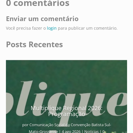
0 comentários
Enviar um comentário
Você precisa fazer o
login
para publicar um comentário.
Posts Recentes
Multiplique Regional 2026:
Programação
por
Comunicação Social da Convenção Batista Sul-
Mato-Grossense
|
4 ago 2026
|
Notícias
| 0