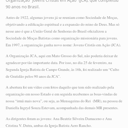
Organização “Jovens Cristãs em Ação” (JCA), que completou
90 anos no Brasil.
Antes de 1922, algumas jovens já se reuniam como Sociedade de Moças,
objetivando a edificação espiritual e a expansão do reino de Deus. Mas só
nesse ano é que a União Geral de Senhoras do Brasil oficializou a
Sociedade de Moças Batistas como organização missionária para jovens.
Em 1997, a organização ganha novo nome: Jovens Cristãs em Ação (JCA).
A Organização JCA, aqui em Mato Grosso do Sul, não poderia deixar de
agradecer por tão importante data. Por isso, no dia 25 de fevereiro, na
Segunda Igreja Batista de Campo Grande, às 16h, foi realizado um “Culto
de Gratidão pelos 90 anos da JCA”.
A abertura foi um vídeo com fotos daquilo que tem sido realizado pela
organização em nosso Estado e em seguida recebemos as boas-vindas de
nossa “irmã mais nova”, ou seja, as Mensageiras do Rei (MR), na pessoa de
Daniella Ingryd Souza Estevam, acompanhada das demais MR presentes.
As dirigentes foram as jovens: Ana Beatriz Silveira Damaceno e Ana
Cristina V. Dutra, ambas da Igreja Batista Aero Rancho.