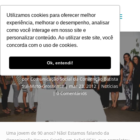
Utilizamos cookies para oferecer melhor
experiência, melhorar o desempenho, analisar
como você interage em nosso site e
personalizar conteúdo. Ao utilizar este site, você
concorda com o uso de cookies.
Culto de Gratidão pelos 90 anos da
Ok, entendi!
JCA
por
Comunicação Social da Convenção Batista
Sul-Mato-Grossense
mar 23, 2012
Notícias
0 Comentários
Uma jovem de 90 anos? Não! Estamos falando da