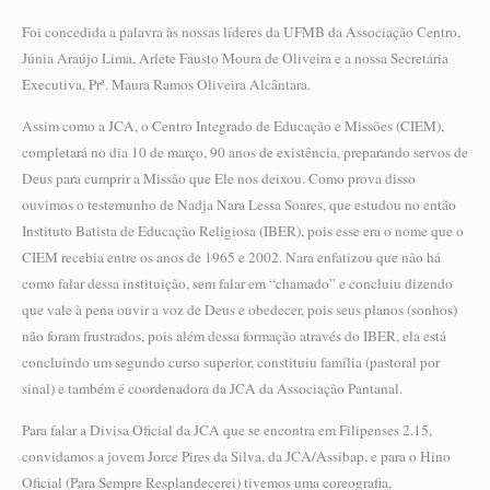
Foi concedida a palavra às nossas líderes da UFMB da Associação Centro,
Júnia Araújo Lima, Arlete Fausto Moura de Oliveira e a nossa Secretária
Executiva, Prª. Maura Ramos Oliveira Alcântara.
Assim como a JCA, o Centro Integrado de Educação e Missões (CIEM),
completará no dia 10 de março, 90 anos de existência, preparando servos de
Deus para cumprir a Missão que Ele nos deixou. Como prova disso
ouvimos o testemunho de Nadja Nara Lessa Soares, que estudou no então
Instituto Batista de Educação Religiosa (IBER), pois esse era o nome que o
CIEM recebia entre os anos de 1965 e 2002. Nara enfatizou que não há
como falar dessa instituição, sem falar em “chamado” e concluiu dizendo
que vale à pena ouvir a voz de Deus e obedecer, pois seus planos (sonhos)
não foram frustrados, pois além dessa formação através do IBER, ela está
concluindo um segundo curso superior, constituiu família (pastoral por
sinal) e também é coordenadora da JCA da Associação Pantanal.
Para falar a Divisa Oficial da JCA que se encontra em Filipenses 2.15,
convidamos a jovem Jorce Pires da Silva, da JCA/Assibap, e para o Hino
Oficial (Para Sempre Resplandecerei) tivemos uma coreografia,