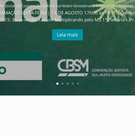
o Social da Convenção Batista Sul-Mato-Grossense
|
4 ago 2026
|
Notícias
GRAMAÇÃO SEXTA-FEIRA | 14 DE AGOSTO 17h00 às 19h15: Creden
1h15: Boas-vindas Louvor Multiplicando pelo MS 1ª Plenária – Pr..
Leia mais