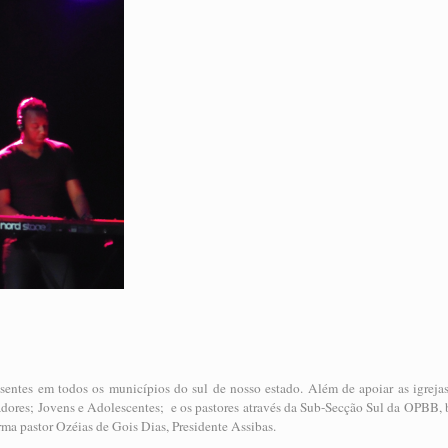
esentes em todos os municípios do sul de nosso estado. Além de apoiar as igre
res; Jovens e Adolescentes; e os pastores através da Sub-Secção Sul da OPBB, b
ma pastor Ozéias de Gois Dias, Presidente Assibas.