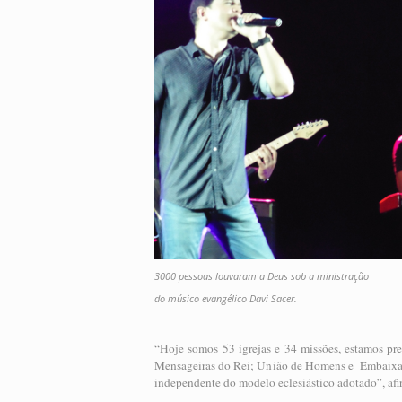
3000 pessoas louvaram a Deus sob a ministração
do músico evangélico Davi Sacer.
“Hoje somos 53 igrejas e 34 missões, estamos pr
Mensageiras do Rei; União de Homens e Embaixado
independente do modelo eclesiástico adotado”, afir