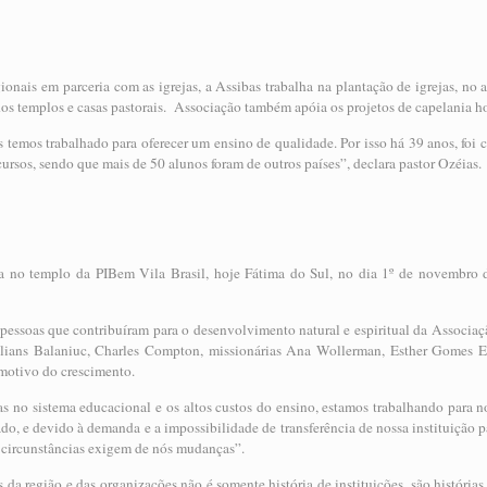
onais em parceria com as igrejas, a Assibas trabalha na plantação de igrejas, no a
os templos e casas pastorais. Associação também apóia os projetos de capelania hos
s temos trabalhado para oferecer um ensino de qualidade. Por isso há 39 anos, foi 
ursos, sendo que mais de 50 alunos foram de outros países”, declara pastor Ozéias.
da no templo da PIBem Vila Brasil, hoje Fátima do Sul, no dia 1º de novembro 
pessoas que contribuíram para o desenvolvimento natural e espiritual da Associa
lians Balaniuc, Charles Compton, missionárias Ana Wollerman, Esther Gomes 
 motivo do crescimento.
 no sistema educacional e os altos custos do ensino, estamos trabalhando para
do, e devido à demanda e a impossibilidade de transferência de nossa instituição 
 circunstâncias exigem de nós mudanças”.
s da região e das organizações não é somente história de instituições, são históri