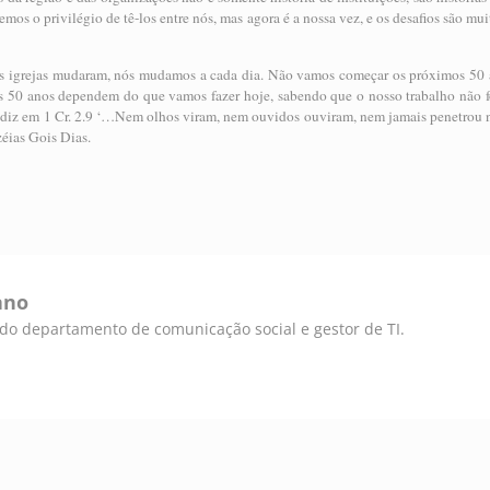
temos o privilégio de tê-los entre nós, mas agora é a nossa vez, e os desafios são mu
s igrejas mudaram, nós mudamos a cada dia. Não vamos começar os próximos 50 a
s 50 anos dependem do que vamos fazer hoje, sabendo que o nosso trabalho não fo
 diz em 1 Cr. 2.9 ‘…Nem olhos viram, nem ouvidos ouviram, nem jamais penetrou
éias Gois Dias.
ano
e do departamento de comunicação social e gestor de TI.