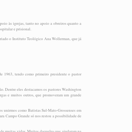
poio às igrejas, tanto no apoio a obreiros quanto a
pitalar e prisional.
criado o Instituto Teológico Ana Wollerman, que já
de 1963, tendo como primeiro presidente o pastor
ção. Dentre eles destacamos os pastores Washington
Ergas e muitos outros, que promoveram um grande
 nos unirmos como Batistas Sul-Mato-Grossenses em
para Campo Grande só nos restou a possibilidade de
as de muitas vidas. Muitos daqueles que ajudaram na