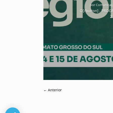
por
Comunicaçã
O[/button] . PRO
2
←
Anterior