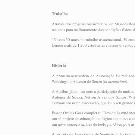
Trabalho
Através dos projetos missionários, de Missões Regi
recursos para melhoramento das condições físicas d
“Nesses 50 anos de trabalho associacional, 39 ano
formou mais de 1.200 estudantes em seus diversos c
História
A primeira assembleia da Associação foi realiza
Washington Antenor de Souza [
in memoriam
].
A Assibas já contou com a participação de muitas 
Antenor de Souza, Nelson Alves dos Santos, Wil
avivamento nesta associação, que foi o seu grande
Pastor Ozéias Gois completa: ”Devido às mudanças
um só projeto de educação teológica em nosso esta
um novo começo na área de teologia. O tempo e as
A história da Associação, do Seminário, das igreja