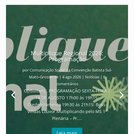
Multiplique Regional 2026:
Programação
por
Comunicação Social da Convenção Batista Sul-
Mato-Grossense
|
4 ago 2026
|
Notícias
| 0
comentários
O[/button] . PROGRAMAÇÃO SEXTA-FEIRA |
14 DE AGOSTO 17h00 às 19h15:
Credenciamento 19h30 às 21h15: Boas-
vindas Louvor Multiplicando pelo MS 1ª
Plenária – Pr....
Leia mais