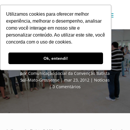
Utilizamos cookies para oferecer melhor
experiência, melhorar o desempenho, analisar
como você interage em nosso site e
personalizar conteúdo. Ao utilizar este site, você
concorda com o uso de cookies.
Retiro de Promotores de Missões
Ok, entendi!
marca final de semana
por
Comunicação Social da Convenção Batista
Sul-Mato-Grossense
mar 23, 2012
Notícias
0 Comentários