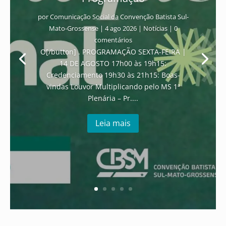
por
Comunicação Social da Convenção Batista Sul-
Mato-Grossense
|
4 ago 2026
|
Notícias
| 0
comentários
O[/button] . PROGRAMAÇÃO SEXTA-FEIRA |
14 DE AGOSTO 17h00 às 19h15:
Credenciamento 19h30 às 21h15: Boas-
vindas Louvor Multiplicando pelo MS 1ª
Plenária – Pr....
Leia mais