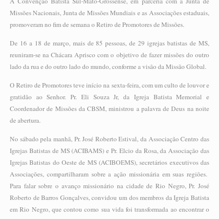
A Convenção Batista Sul-Mato-Grossense, em parceria com a Junta de
Missões Nacionais, Junta de Missões Mundiais e as Associações estaduais,
promoveram no fim de semana o Retiro de Promotores de Missões.
De 16 a 18 de março, mais de 85 pessoas, de 29 igrejas batistas de MS,
reuniram-se na Chácara Aprisco com o objetivo de fazer missões do outro
lado da rua e do outro lado do mundo, conforme a visão da Missão Global.
O Retiro de Promotores teve início na sexta-feira, com um culto de louvor e
gratidão ao Senhor. Pr. Eli Souza Jr, da Igreja Batista Memorial e
Coordenador de Missões da CBSM, ministrou a palavra de Deus na noite
de abertura.
No sábado pela manhã, Pr. José Roberto Estival, da Associação Centro das
Igrejas Batistas de MS (ACIBAMS) e Pr. Elcio da Rosa, da Associação das
Igrejas Batistas do Oeste de MS (ACIBOEMS), secretários executivos das
Associações, compartilharam sobre a ação missionária em suas regiões.
Para falar sobre o avanço missionário na cidade de Rio Negro, Pr. José
Roberto de Barros Gonçalves, convidou um dos membros da Igreja Batista
em Rio Negro, que contou como sua vida foi transformada ao encontrar o