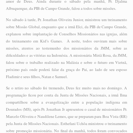
amor de Deus. Ainda durante o sábado pela manhã, Pr. Djalma
Albuquerque, da PIB de Campo Grande, falou a todos sobre missões.
No sábado à tarde, Pr. Jonathan Oliveira Junior, ministrou um treinamento
sobre Missão Global, enquanto que a irmã Elci, da PIB de Campo Grande,
explanou sobre implantação de Conselhos Missionários nas igrejas, além
do treinamento em Kid’s Games. À noite, todos ouviram mais sobre
missões, atentos ao testemunho dos missionários da JMM, sobre as
dificuldades e as vitórias na Indonésia. A missionária Miriã Rosa, da JMM,
falou sobre o trabalho realizado na Malásia e sobre o futuro em Vietnã,
próximo país onde poderá falar da graça do Pai, ao lado de seu esposo
Fladimir e seus filhos, Natan e Samuel.
Se o retiro no sábado foi tremendo, Deus fez muito mais no domingo. A
programação ficou por conta da Junta de Missões Nacionais, a irmã Ilma
compartilhou sobre a evangelização entre a população indígena em
Dourados (MS), após Pr. Jonathan Jr apresentou o casal de missionários Pr.
Marcelo Oliveira e Naudilene Lemos, que se preparam para Boa Vista (RR)
pela Junta de Missões Nacionais. Esthefani Uchôa ministrou o treinamento
sobre promoção missionária. No final da manhã, todos foram convocados