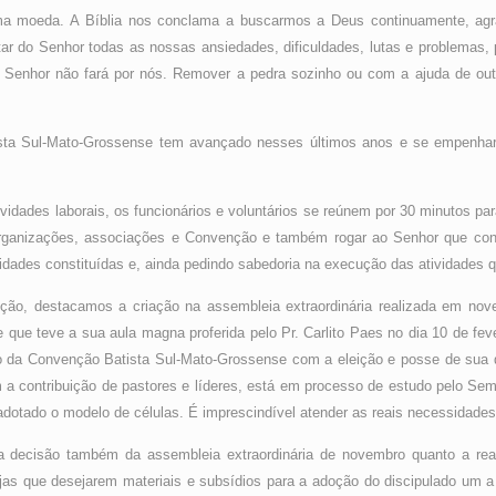
 moeda. A Bíblia nos conclama a buscarmos a Deus continuamente, ag
r do Senhor todas as nossas ansiedades, dificuldades, lutas e problemas, 
 o Senhor não fará por nós. Remover a pedra sozinho ou com a ajuda de o
sta Sul-Mato-Grossense tem avançado nesses últimos anos e se empenhará
tividades laborais, os funcionários e voluntários se reúnem por 30 minutos 
 organizações, associações e Convenção e também rogar ao Senhor que co
oridades constituídas e, ainda pedindo sabedoria na execução das atividades
o, destacamos a criação na assembleia extraordinária realizada em nov
ue teve a sua aula magna proferida pelo Pr. Carlito Paes no dia 10 de feve
a Convenção Batista Sul-Mato-Grossense com a eleição e posse de sua d
a contribuição de pastores e líderes, está em processo de estudo pelo Sem
adotado o modelo de células. É imprescindível atender as reais necessidades 
a decisão também da assembleia extraordinária de novembro quanto a rea
jas que desejarem materiais e subsídios para a adoção do discipulado um a