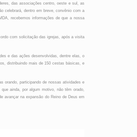
deres, das associações centro, oeste e sul, as
ção celebrará, dentro em breve, convênio com a
ão MDA, recebemos informações de que a nossa
rdo com solicitação das igrejas, após a visita
des e das ações desenvolvidas, dentre elas, o
ios, distribuindo mais de 150 cestas básicas, e
s orando, participando de nossas atividades e
 que ainda, por algum motivo, não têm orado,
 de avançar na expansão do Reino de Deus em