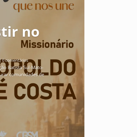
stir no
| 0 comentários
ção Batista Sul-Mato-
taurar comunidades de