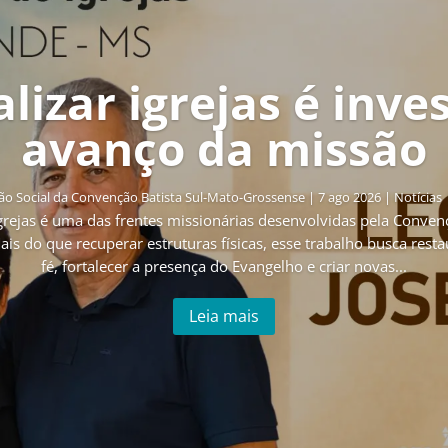
lizar igrejas é inve
avanço da missão
o Social da Convenção Batista Sul-Mato-Grossense
|
7 ago 2026
|
Notícias
grejas é uma das frentes missionárias desenvolvidas pela Conven
is do que recuperar estruturas físicas, esse trabalho busca res
fé, fortalecer a presença do Evangelho e criar novas...
Leia mais