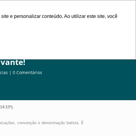
rsos
Contribuição
Contato
e e personalizar conteúdo. Ao utilizar este site, você
avante!
cias
0 Comentários
4:15ª).
anizações, convenção e denominação batista. É