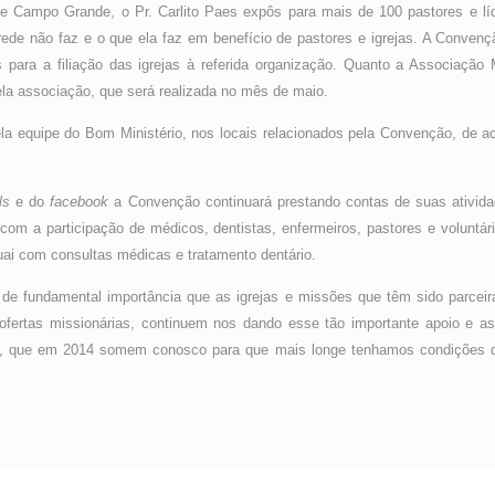
 de Campo Grande, o Pr. Carlito Paes expôs para mais de 100 pastores e lí
 rede não faz e o que ela faz em benefício de pastores e igrejas. A Conven
s para a filiação das igrejas à referida organização. Quanto a Associaç
ela associação, que será realizada no mês de maio.
a equipe do Bom Ministério, nos locais relacionados pela Convenção, de aco
ls
e do
facebook
a Convenção continuará prestando contas de suas ativida
 com a participação de médicos, dentistas, enfermeiros, pastores e voluntár
uai com consultas médicas e tratamento dentário.
e fundamental importância que as igrejas e missões que têm sido parceira
ofertas missionárias, continuem nos dando esse tão importante apoio e as
uído, que em 2014 somem conosco para que mais longe tenhamos condições