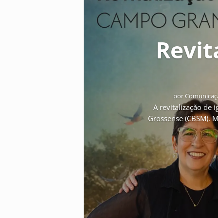
Revita
por
Comunicaçã
A revitalização de i
Grossense (CBSM). Ma