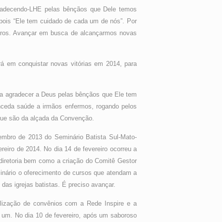
radecendo-LHE pelas bênçãos que Dele temos
pois “Ele tem cuidado de cada um de nós”. Por
utros. Avançar em busca de alcançarmos novas
 em conquistar novas vitórias em 2014, para
para agradecer a Deus pelas bênçãos que Ele tem
nceda saúde a irmãos enfermos, rogando pelos
 que são da alçada da Convenção.
embro de 2013 do Seminário Batista Sul-Mato-
reiro de 2014. No dia 14 de fevereiro ocorreu a
iretoria bem como a criação do Comitê Gestor
inário o oferecimento de cursos que atendam a
das igrejas batistas. É preciso avançar.
lização de convênios com a Rede Inspire e a
 um. No dia 10 de fevereiro, após um saboroso