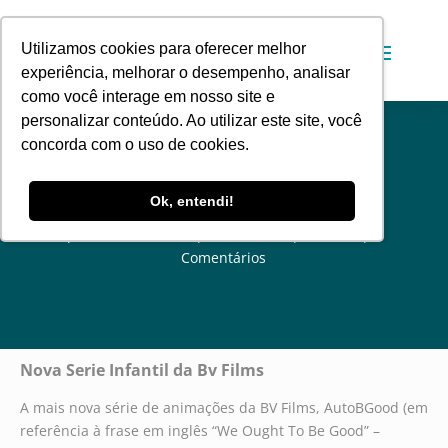
Utilizamos cookies para oferecer melhor
experiência, melhorar o desempenho, analisar
como você interage em nosso site e
personalizar conteúdo. Ao utilizar este site, você
concorda com o uso de cookies.
Novidades para seus filhos
Ok, entendi!
por
Administrador
set 25, 2010
Notícias
0
Comentários
Nova Serie Infantil da Bv Films
A mais nova série de animações da BV Films, AutoBGood (em
referência à frase em inglês “We Ought To Be Good” –