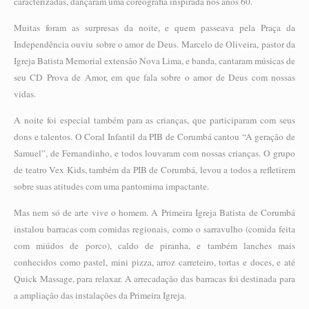
caracterizadas, dançaram uma coreografia inspirada nos anos 60.
Muitas foram as surpresas da noite, e quem passeava pela Praça da
Independência ouviu sobre o amor de Deus. Marcelo de Oliveira, pastor da
Igreja Batista Memorial extensão Nova Lima, e banda, cantaram músicas de
seu CD Prova de Amor, em que fala sobre o amor de Deus com nossas
vidas.
A noite foi especial também para as crianças, que participaram com seus
dons e talentos. O Coral Infantil da PIB de Corumbá cantou “A geração de
Samuel”, de Fernandinho, e todos louvaram com nossas crianças. O grupo
de teatro Vex Kids, também da PIB de Corumbá, levou a todos a refletirem
sobre suas atitudes com uma pantomima impactante.
Mas nem só de arte vive o homem. A Primeira Igreja Batista de Corumbá
instalou barracas com comidas regionais, como o sarravulho (comida feita
com miúdos de porco), caldo de piranha, e também lanches mais
conhecidos como pastel, mini pizza, arroz carreteiro, tortas e doces, e até
Quick Massage, para relaxar. A arrecadação das barracas foi destinada para
a ampliação das instalações da Primeira Igreja.