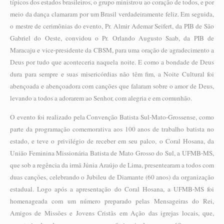
típicos dos estados brasileiros, o grupo ministrou ao coração de todos, e por
meio da dança clamaram por um Brasil verdadeiramente feliz. Em seguida,
o mestre de cerimônias do evento, Pr. Almir Ademar Seifert, da PIB de São
Gabriel do Oeste, convidou o Pr. Orlando Augusto Saab, da PIB de
Maracaju e vice-presidente da CBSM, para uma oração de agradecimento a
Deus por tudo que aconteceria naquela noite. E como a bondade de Deus
dura para sempre e suas misericórdias não têm fim, a Noite Cultural foi
abençoada e abençoadora com canções que falaram sobre o amor de Deus,
levando a todos a adorarem ao Senhor, com alegria e em comunhão.
O evento foi realizado pela Convenção Batista Sul-Mato-Grossense, como
parte da programação comemorativa aos 100 anos de trabalho batista no
estado, e teve o privilégio de receber em seu palco, o Coral Hosana, da
União Feminina Missionária Batista de Mato Grosso do Sul, a UFMB-MS,
que sob a regência da irmã Júnia Araújo de Lima, presentearam a todos com
duas canções, celebrando o Jubileu de Diamante (60 anos) da organização
estadual. Logo após a apresentação do Coral Hosana, a UFMB-MS foi
homenageada com um número preparado pelas Mensageiras do Rei,
Amigos de Missões e Jovens Cristãs em Ação das igrejas locais, que,