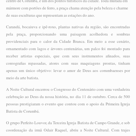
centro de Corumbá, é um dos pontos turísticos da cidade. Toda murada em
mármore com portões de ferro, a praça chama atenção pela beleza e charme
de suas esculturas que representam as estações do ano.
Carandá, bocaiuva e ipê-roxo, plantas nativas da região, são encontradas
pela praça, proporcionando uma paisagem acolhedora e sombras
providenciais para o calor da Cidade Branca. Em meio a esse cenário,
ornamentado com lagos e árvores centenárias, um palco foi montado para
receber artistas especiais, que com seus instrumentos afinados, suas
coreografias repassadas, atores com suas maquiagens prontas, tinham
apenas um único objetivo: levar o amor de Deus aos corumbaenses por
meio da arte batista.
A Noite Cultural encerrou o Congresso do Centenário com uma verdadeira
celebração ao Deus da nossa história, no dia 11 de outubro. Cerca de 500
pessoas prestigiaram o evento que contou com o apoio da Primeira Igreja
Batista de Corumbá.
O grupo Perfeito Louvor, da Terceira Igreja Batista de Campo Grande, e sob
coordenação da irmã Odair Raquel, abriu a Noite Cultural. Com trajes