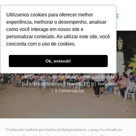
Utilizamos cookies para oferecer melhor
experiência, melhorar o desempenho, analisar
como você interage em nosso site e
personalizar conteúdo. Ao utilizar este site, você
concorda com o uso de cookies.
Música, dança e teatro para levar
Ok, entendi!
o amor de Deus aos corumbaenses
por
Comunicação Social da Convenção Batista
Sul-Mato-Grossense
nov 18, 2011
Notícias
0 Comentários
Conhecida também por Jardim da Independência, a praça localizada no