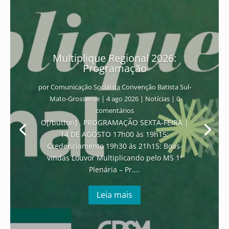
Multiplique Regional 2026:
Programação
por
Comunicação Social da Convenção Batista Sul-
Mato-Grossense
|
4 ago 2026
|
Notícias
| 0
comentários
O[/button] . PROGRAMAÇÃO SEXTA-FEIRA |
14 DE AGOSTO 17h00 às 19h15:
Credenciamento 19h30 às 21h15: Boas-
vindas Louvor Multiplicando pelo MS 1ª
Plenária – Pr....
Leia mais