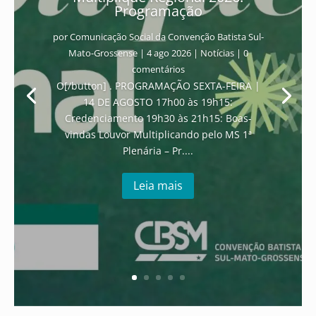
Programação
por
Comunicação Social da Convenção Batista Sul-
Mato-Grossense
|
4 ago 2026
|
Notícias
| 0
comentários
O[/button] . PROGRAMAÇÃO SEXTA-FEIRA |
14 DE AGOSTO 17h00 às 19h15:
Credenciamento 19h30 às 21h15: Boas-
vindas Louvor Multiplicando pelo MS 1ª
Plenária – Pr....
Leia mais