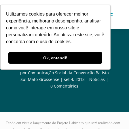
Utilizamos cookies para oferecer melhor
experiência, melhorar o desempenho, analisar
como você interage em nosso site e
personalizar conteúdo. Ao utilizar este site, você
concorda com o uso de cookies.
JUBACENTRO realiza campanha de
Ok, entendi!
arrecadação de garrafas PET
por
Comunicação Social da Convenção Batista
Sul-Mato-Grossense
set 4, 2013
Notícias
0 Comentários
Tendo em vista o lançamento do Projeto Labirinto que será realizado com