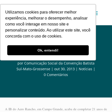
Utilizamos cookies para oferecer melhor
experiência, melhorar o desempenho, analisar
como você interage em nosso site e
personalizar conteúdo. Ao utilizar este site, você
concorda com o uso de cookies.
IB no Aero Rancho comemora 21
Ok, entendi!
anos de organização
por
Comunicação Social da Convenção Batista
Sul-Mato-Grossense
out 30, 2013
Notícias
0 Comentários
A IB do Aero Rancho, em Campo Grande, acaba de completar 21 anos de