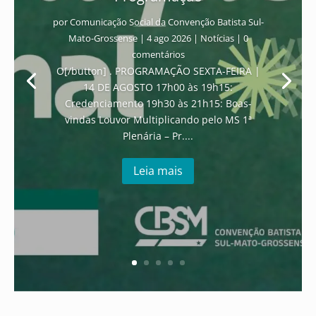
por
Comunicação Social da Convenção Batista Sul-
Mato-Grossense
|
4 ago 2026
|
Notícias
| 0
comentários
O[/button] . PROGRAMAÇÃO SEXTA-FEIRA |
14 DE AGOSTO 17h00 às 19h15:
Credenciamento 19h30 às 21h15: Boas-
vindas Louvor Multiplicando pelo MS 1ª
Plenária – Pr....
Leia mais