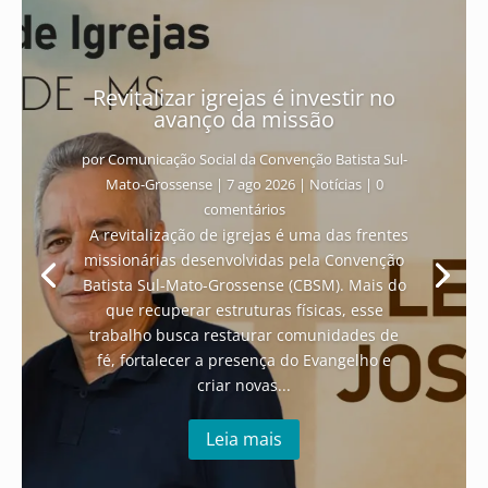
Revitalizar igrejas é investir no
avanço da missão
por
Comunicação Social da Convenção Batista Sul-
Mato-Grossense
|
7 ago 2026
|
Notícias
| 0
comentários
A revitalização de igrejas é uma das frentes
missionárias desenvolvidas pela Convenção
Batista Sul-Mato-Grossense (CBSM). Mais do
que recuperar estruturas físicas, esse
trabalho busca restaurar comunidades de
fé, fortalecer a presença do Evangelho e
criar novas...
Leia mais