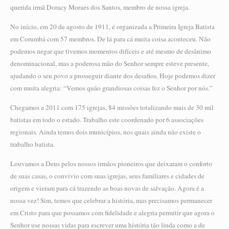
querida irmã Doracy Moraes dos Santos, membro de nossa igreja.
No início, em 20 de agosto de 1911, é organizada a Primeira Igreja Batista
em Corumbá com 57 membros. De lá para cá muita coisa aconteceu. Não
podemos negar que tivemos momentos difíceis e até mesmo de desânimo
denominacional, mas a poderosa mão do Senhor sempre esteve presente,
ajudando o seu povo a prosseguir diante dos desafios. Hoje podemos dizer
com muita alegria: “Vemos quão grandiosas coisas fez o Senhor por nós.”
Chegamos a 2011 com 175 igrejas, 84 missões totalizando mais de 30 mil
batistas em todo o estado. Trabalho este coordenado por 6 associações
regionais. Ainda temos dois municípios, nos quais ainda não existe o
trabalho batista.
Louvamos a Deus pelos nossos irmãos pioneiros que deixaram o conforto
de suas casas, o convívio com suas igrejas, seus familiares e cidades de
origem e vieram para cá trazendo as boas novas de salvação. Agora é a
nossa vez! Sim, temos que celebrar a história, mas precisamos permanecer
em Cristo para que possamos com fidelidade e alegria permitir que agora o
Senhor use nossas vidas para escrever uma história tão linda como a de