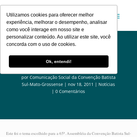
Utilizamos cookies para oferecer melhor
experiência, melhorar o desempenho, analisar
como você interage em nosso site e
personalizar conteúdo. Ao utilizar este site, você
concorda com o uso de cookies.
Chamados para celebrar a história
Ok, entendi!
e permanecer em Cristo
por
Comunicação Social da Convenção Batista
Sul-Mato-Grossense
nov 18, 2011
Notícias
0 Comentários
Este foi o tema escolhido para a 65ª. Assembléia da Convenção Batista Sul-