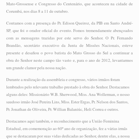
Mato-Grossense e Congresso do Centenário, que aconteceu na cidade de
Corumbá, nos dias 8 a 11 de outubro.
Contamos com a presença do Pr. Edison Queiroz, da PIB em Santo André-
SP, que foi o orador oficial do evento. Fomos tremendamente abençoados
com as mensagens trazidas por este servo do Senhor. O Pr. Fernando
Brandão, secretário executivo da Junta de Missões Nacionais, esteve
presente e desafiou o povo batista do Mato Grosso do Sul a continuar a
obra do Senhor neste campo tão vasto e, para o ano de 2012, levantarmos
um grande clamor pela nossa nação.
Durante a realização da assembleia e congresso, vários irmãos foram
lembrados pelo relevante trabalho prestado à obra do Senhor. Destacamos
alguns deles: Missionário W.B. Sherwood, Miss. Ana Wollerman, o nosso
saudoso irmão José Pereira Lins, Miss. Ester Ergas, Pr. Nelson dos Santos,
Pr. Jonathan de Oliveira, Pr. Willian Balaniúc, Heli Correa e outros.
Destacamos aqui também, o reconhecimento que a União Feminina
Estadual, em comemoração ao 60º ano de organização, fez a várias irmãs
que se destacaram por suas vidas dedicadas ao Senhor, dentre elas, a nossa