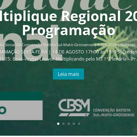
tiplique Regional 2
Programação
o Social da Convenção Batista Sul-Mato-Grossense
|
4 ago 2026
|
Notícias
GRAMAÇÃO SEXTA-FEIRA | 14 DE AGOSTO 17h00 às 19h15: Creden
1h15: Boas-vindas Louvor Multiplicando pelo MS 1ª Plenária – Pr..
Leia mais