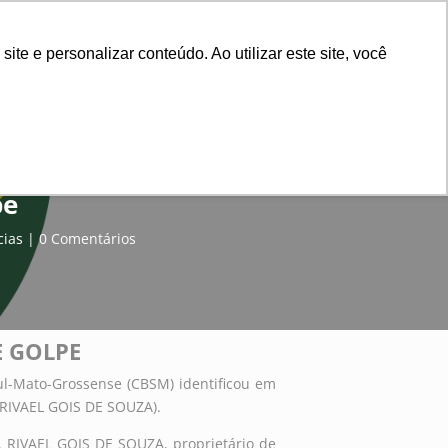
rsos
Contribuição
Contato
e e personalizar conteúdo. Ao utilizar este site, você
pe
cias
0 Comentários
E GOLPE
Sul-Mato-Grossense (CBSM) identificou em
– RIVAEL GOIS DE SOUZA).
. RIVAEL GOIS DE SOUZA, proprietário de