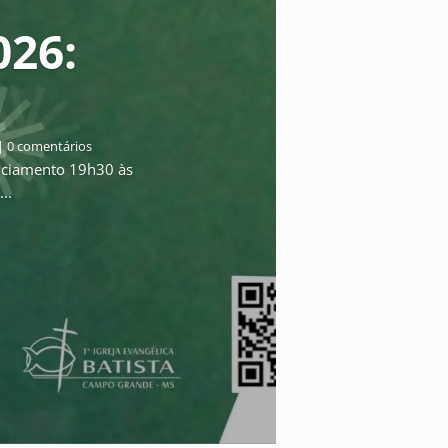
026:
| 0 comentários
ciamento 19h30 às
..