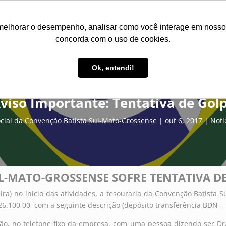
Inicio
Institucional
Associações
Missões
Recu
melhorar o desempenho, analisar como você interage em nosso sit
concorda com o uso de cookies.
Ok, entendi!
viso Importante: Tentativa de Gol
ial da Convenção Batista Sul-Mato-Grossense
out 6, 2017
Notí
L-MATO-GROSSENSE SOFRE TENTATIVA D
ira) no inicio das atividades, a tesouraria da Convenção Batista 
26.100,00, com a seguinte descrição (depósito transferência BDN 
ão, no telefone fixo da empresa, com uma pessoa dizendo ser Dr