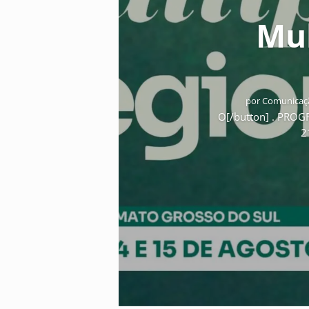
Mul
por
Comunicaçã
O[/button] . PRO
2