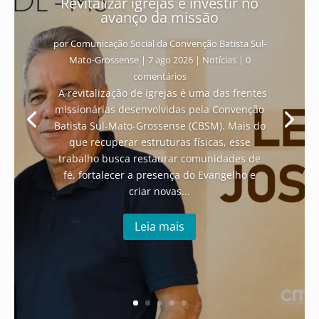
Revitalizar igrejas é investir no
avanço da missão
por
Comunicação Social da Convenção Batista Sul-
Mato-Grossense
|
7 ago 2026
|
Notícias
| 0
comentários
A revitalização de igrejas é uma das frentes
missionárias desenvolvidas pela Convenção
Batista Sul-Mato-Grossense (CBSM). Mais do
que recuperar estruturas físicas, esse
trabalho busca restaurar comunidades de
fé, fortalecer a presença do Evangelho e
criar novas...
Leia mais