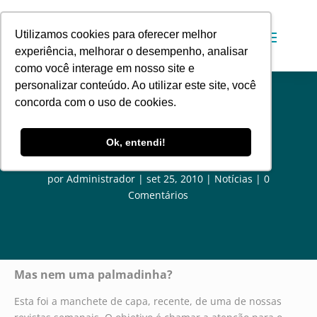
Utilizamos cookies para oferecer melhor
experiência, melhorar o desempenho, analisar
como você interage em nosso site e
personalizar conteúdo. Ao utilizar este site, você
concorda com o uso de cookies.
Artigo: Mas nem uma
Ok, entendi!
palmadinha?
por
Administrador
set 25, 2010
Notícias
0
Comentários
Mas nem uma palmadinha?
Esta foi a manchete de capa, recente, de uma de nossas