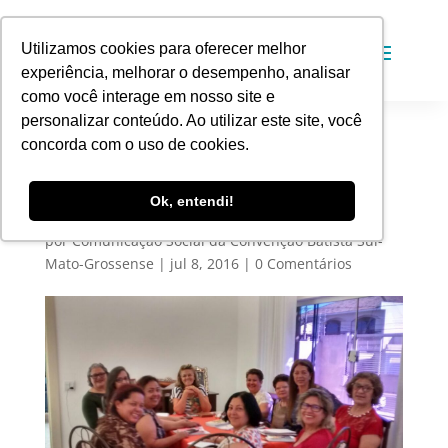
Utilizamos cookies para oferecer melhor
experiência, melhorar o desempenho, analisar
como você interage em nosso site e
personalizar conteúdo. Ao utilizar este site, você
concorda com o uso de cookies.
WhatsApp-Image-
20160704 (1)
Ok, entendi!
por
Comunicação Social da Convenção Batista Sul-
Mato-Grossense
|
jul 8, 2016
|
0 Comentários