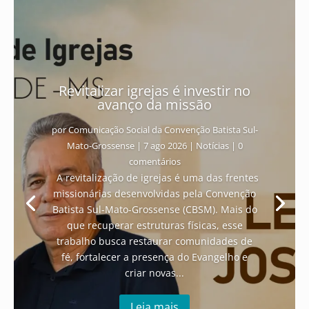
Revitalizar igrejas é investir no
avanço da missão
por
Comunicação Social da Convenção Batista Sul-
Mato-Grossense
|
7 ago 2026
|
Notícias
| 0
comentários
A revitalização de igrejas é uma das frentes
missionárias desenvolvidas pela Convenção
Batista Sul-Mato-Grossense (CBSM). Mais do
que recuperar estruturas físicas, esse
trabalho busca restaurar comunidades de
fé, fortalecer a presença do Evangelho e
criar novas...
Leia mais