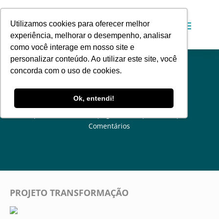
Utilizamos cookies para oferecer melhor
experiência, melhorar o desempenho, analisar
como você interage em nosso site e
personalizar conteúdo. Ao utilizar este site, você
concorda com o uso de cookies.
Projeto Transformação
Ok, entendi!
por
Administrador
ago 5, 2010
Notícias
0
Comentários
PROJETO TRANSFORMAÇÃO