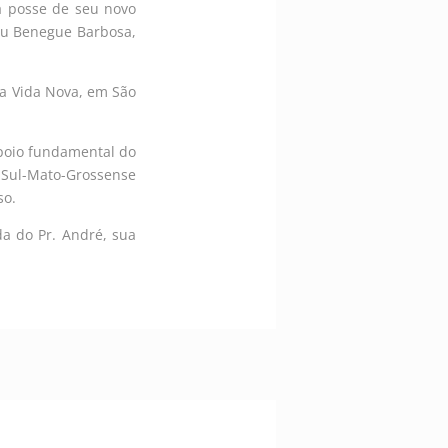
 a posse de seu novo
eu Benegue Barbosa,
ta Vida Nova, em São
apoio fundamental do
a Sul-Mato-Grossense
so.
a do Pr. André, sua