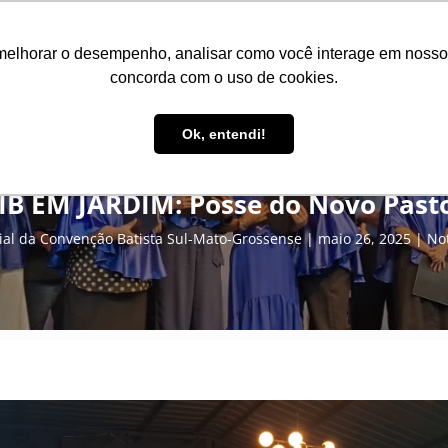
Inicio
Institucional
Associações
Missões
Recu
melhorar o desempenho, analisar como você interage em nosso sit
concorda com o uso de cookies.
Ok, entendi!
IB EM JARDIM: Posse do Novo Past
al da Convenção Batista Sul-Mato-Grossense
maio 26, 2025
Not