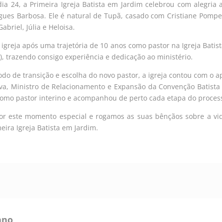
ia 24, a Primeira Igreja Batista em Jardim celebrou com alegria
igues Barbosa. Ele é natural de Tupã, casado com Cristiane Pomp
Gabriel, Júlia e Heloisa.
 igreja após uma trajetória de 10 anos como pastor na Igreja Batis
P), trazendo consigo experiência e dedicação ao ministério.
odo de transição e escolha do novo pastor, a igreja contou com o 
ilva, Ministro de Relacionamento e Expansão da Convenção Batist
omo pastor interino e acompanhou de perto cada etapa do proces
r este momento especial e rogamos as suas bênçãos sobre a vid
meira Igreja Batista em Jardim.
ano