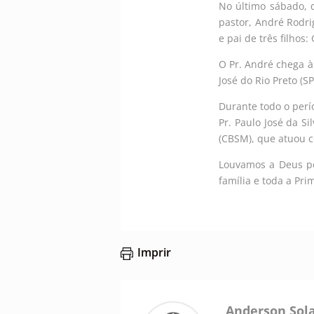
No último sábado, d
pastor, André Rodr
e pai de três filhos: 
O Pr. André chega à
José do Rio Preto (S
Durante todo o perí
Pr. Paulo José da S
(CBSM), que atuou c
Louvamos a Deus po
família e toda a Pri
Imprir
Anderson Sol