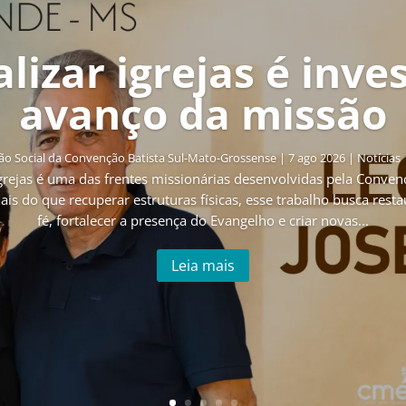
lizar igrejas é inve
avanço da missão
o Social da Convenção Batista Sul-Mato-Grossense
|
7 ago 2026
|
Notícias
grejas é uma das frentes missionárias desenvolvidas pela Conven
is do que recuperar estruturas físicas, esse trabalho busca res
fé, fortalecer a presença do Evangelho e criar novas...
Leia mais