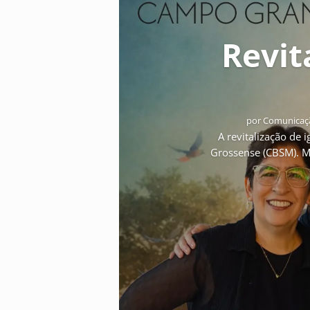
Revita
por
Comunicaçã
A revitalização de i
Grossense (CBSM). Ma