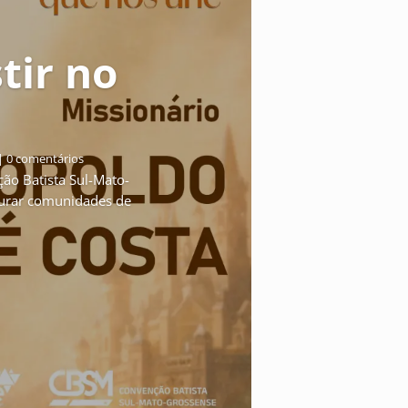
stir no
| 0 comentários
ção Batista Sul-Mato-
taurar comunidades de