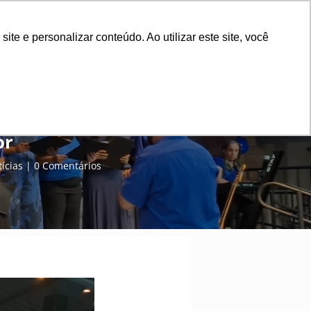
rsos
Contribuição
Contato
e e personalizar conteúdo. Ao utilizar este site, você
or
ícias
0 Comentários