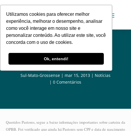
Utilizamos cookies para oferecer melhor
experiência, melhorar o desempenho, analisar
como você interage em nosso site e
personalizar conteúdo. Ao utilizar este site, você
concorda com o uso de cookies.
OPBBMS – Urgente!
Ok, entendi!
por
Comunicação Social da Convenção Batista
Sul-Mato-Grossense
mar 15, 2013
Notícias
0 Comentários
Queridos Pastores, segue a baixo informações importantes sobre carteira da
OPBB. Foi verificado que ainda há Pastores sem CPF e data de nascimento