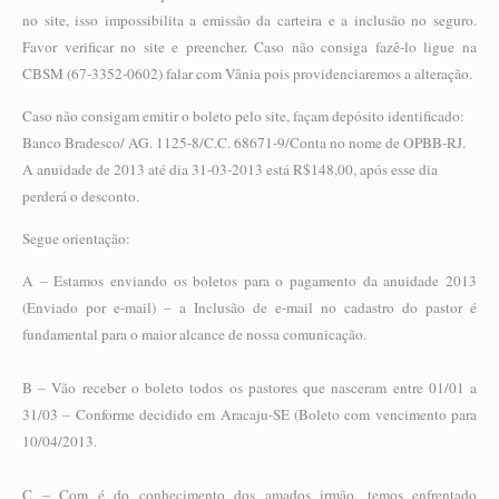
no site, isso impossibilita a emissão da carteira e a inclusão no seguro.
Favor verificar no site e preencher. Caso não consiga fazê-lo ligue na
CBSM (67-3352-0602) falar com Vânia pois providenciaremos a alteração.
Caso não consigam emitir o boleto pelo site, façam depósito identificado:
Banco Bradesco/ AG. 1125-8/C.C. 68671-9/Conta no nome de OPBB-RJ.
A anuidade de 2013 até dia 31-03-2013 está R$148,00, após esse dia
perderá o desconto.
Segue orientação:
A – Estamos enviando os boletos para o pagamento da anuidade 2013
(Enviado por e-mail) – a Inclusão de e-mail no cadastro do pastor é
fundamental para o maior alcance de nossa comunicação.
B – Vão receber o boleto todos os pastores que nasceram entre 01/01 a
31/03 – Conforme decidido em Aracaju-SE (Boleto com vencimento para
10/04/2013.
C – Com é do conhecimento dos amados irmão, temos enfrentado