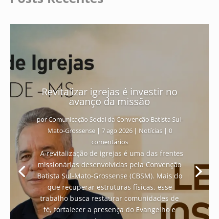
Revitalizar igrejas é investir no
avanço da missão
por
Comunicação Social da Convenção Batista Sul-
Mato-Grossense
|
7 ago 2026
|
Notícias
| 0
comentários
A revitalização de igrejas é uma das frentes
missionárias desenvolvidas pela Convenção
Batista Sul-Mato-Grossense (CBSM). Mais do
que recuperar estruturas físicas, esse
trabalho busca restaurar comunidades de
fé, fortalecer a presença do Evangelho e