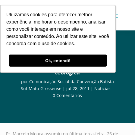
Utilizamos cookies para oferecer melhor
experiência, melhorar o desempenho, analisar
como você interage em nosso site e
personalizar conteúdo. Ao utilizar este site, você
concorda com o uso de cookies.
Núcleo Gestor tem novo
Ok, entendi!
coordenador de educação
teológica
por
Comunicação Social da Convenção Batista
Sul-Mato-Grossense
jul 28, 2011
Notícias
0 Comentários
Pr. Marcelo Moura assumiu na última terça-feira, 26 de