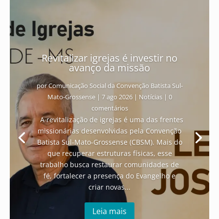
Revitalizar igrejas é investir no
avanço da missão
por
Comunicação Social da Convenção Batista Sul-
Mato-Grossense
|
7 ago 2026
|
Notícias
| 0
comentários
A revitalização de igrejas é uma das frentes
missionárias desenvolvidas pela Convenção
Batista Sul-Mato-Grossense (CBSM). Mais do
que recuperar estruturas físicas, esse
trabalho busca restaurar comunidades de
fé, fortalecer a presença do Evangelho e
criar novas...
Leia mais