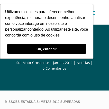
Utilizamos cookies para oferecer melhor
experiência, melhorar o desempenho, analisar
como você interage em nosso site e
personalizar conteúdo. Ao utilizar este site, você
concorda com o uso de cookies.
Missões Estaduais: Alvo alcançado!
Ok, entendi!
por
Comunicação Social da Convenção Batista
Sul-Mato-Grossense
jan 11, 2011
Notícias
0 Comentários
MISSÕES ESTADUAIS: METAS 2010 SUPERADAS