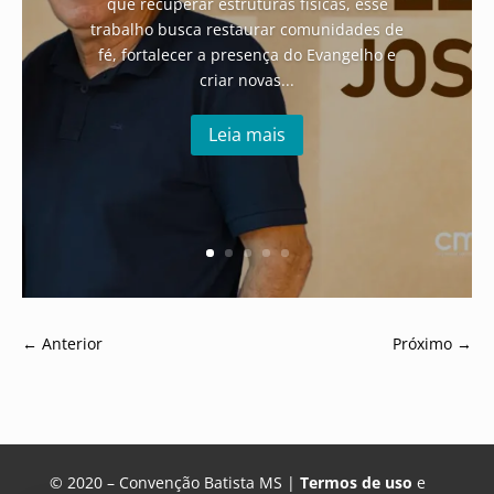
que recuperar estruturas físicas, esse
trabalho busca restaurar comunidades de
fé, fortalecer a presença do Evangelho e
criar novas...
Leia mais
←
Anterior
Próximo
→
© 2020 – Convenção Batista MS |
Termos de uso
e