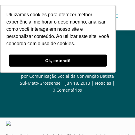
Utilizamos cookies para oferecer melhor
experiência, melhorar o desempenho, analisar
como você interage em nosso site e
personalizar conteúdo. Ao utilizar este site, você
concorda com o uso de cookies.
PIB Indígena da Lagoinha receberá
Ok, entendi!
visita de jovens norte-americanos
por
Comunicação Social da Convenção Batista
Sul-Mato-Grossense
jun 18, 2013
Notícias
0 Comentários