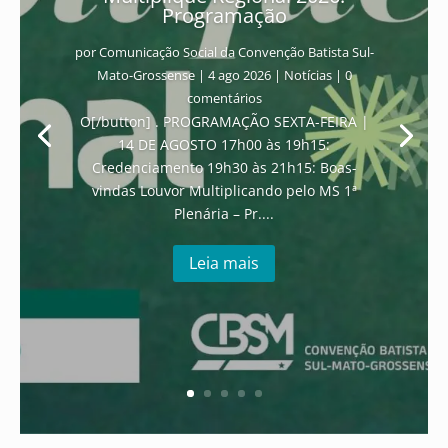
Programação
por
Comunicação Social da Convenção Batista Sul-
Mato-Grossense
|
4 ago 2026
|
Notícias
| 0
comentários
O[/button] . PROGRAMAÇÃO SEXTA-FEIRA |
14 DE AGOSTO 17h00 às 19h15:
Credenciamento 19h30 às 21h15: Boas-
vindas Louvor Multiplicando pelo MS 1ª
Plenária – Pr....
Leia mais