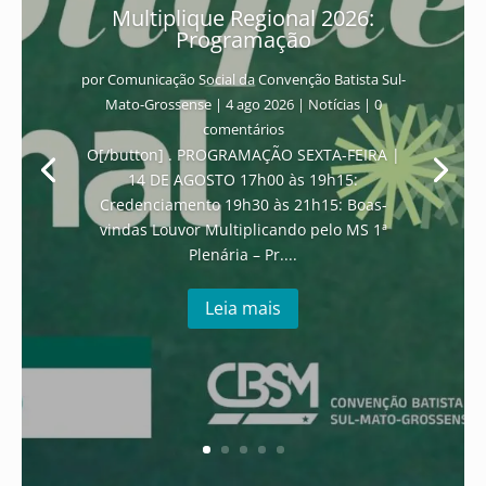
Multiplique Regional 2026:
Programação
por
Comunicação Social da Convenção Batista Sul-
Mato-Grossense
|
4 ago 2026
|
Notícias
| 0
comentários
O[/button] . PROGRAMAÇÃO SEXTA-FEIRA |
14 DE AGOSTO 17h00 às 19h15:
Credenciamento 19h30 às 21h15: Boas-
vindas Louvor Multiplicando pelo MS 1ª
Plenária – Pr....
Leia mais