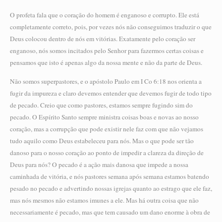
O profeta fala que o coração do homem é enganoso e corrupto. Ele está
completamente correto, pois, por vezes nós não conseguimos traduzir o que
Deus colocou dentro de nós em vitórias. Exatamente pelo coração ser
enganoso, nós somos incitados pelo Senhor para fazermos certas coisas e
pensamos que isto é apenas algo da nossa mente e não da parte de Deus.
Não somos superpastores, e o apóstolo Paulo em I Co 6:18 nos orienta a
fugir da impureza e claro devemos entender que devemos fugir de todo tipo
de pecado. Creio que como pastores, estamos sempre fugindo sim do
pecado. O Espírito Santo sempre ministra coisas boas e novas ao nosso
coração, mas a corrupção que pode existir nele faz com que não vejamos
tudo aquilo como Deus estabeleceu para nós. Mas o que pode ser tão
danoso para o nosso coração ao ponto de impedir a clareza da direção de
Deus para nós? O pecado é a ação mais danosa que impede a nossa
caminhada de vitória, e nós pastores semana após semana estamos batendo
pesado no pecado e advertindo nossas igrejas quanto ao estrago que ele faz,
mas nós mesmos não estamos imunes a ele. Mas há outra coisa que não
necessariamente é pecado, mas que tem causado um dano enorme à obra de