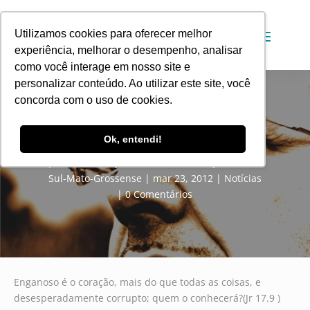
Utilizamos cookies para oferecer melhor
experiência, melhorar o desempenho, analisar
como você interage em nosso site e
personalizar conteúdo. Ao utilizar este site, você
concorda com o uso de cookies.
Guardando o coração das misturas
Ok, entendi!
por
Comunicação Social da Convenção Batista
Sul-Mato-Grossense
mar 23, 2012
Notícias
0 Comentários
Enganoso é o coração, mais do que todas as coisas, e
desesperadamente corrupto; quem o conhecerá?(Jr 17.9 )