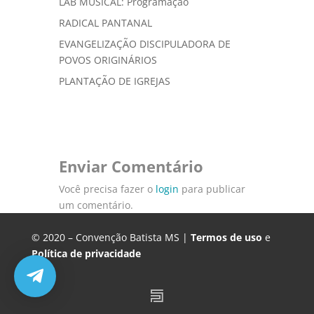
LAB MUSICAL: Programação
RADICAL PANTANAL
EVANGELIZAÇÃO DISCIPULADORA DE
POVOS ORIGINÁRIOS
PLANTAÇÃO DE IGREJAS
Enviar Comentário
Você precisa fazer o
login
para publicar
um comentário.
© 2020 – Convenção Batista MS |
Termos de uso
e
Política de privacidade