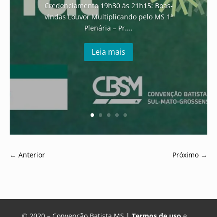
Credenciamento 19h30 às 21h15: Boas-
vindas Louvor Multiplicando pelo MS 1ª
Plenária – Pr....
Leia mais
←
Anterior
Próximo
→
© 2020 – Convenção Batista MS |
Termos de uso
e