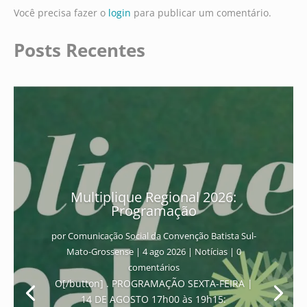
Você precisa fazer o
login
para publicar um comentário.
Posts Recentes
Multiplique Regional 2026:
Programação
por
Comunicação Social da Convenção Batista Sul-
Mato-Grossense
|
4 ago 2026
|
Notícias
| 0
comentários
O[/button] . PROGRAMAÇÃO SEXTA-FEIRA |
14 DE AGOSTO 17h00 às 19h15: