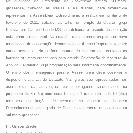
Na qualidade de Presidente da Convenção Batista Sul-mato-
grossense, convoco as Igrejas a ela filiadas, para fazerem-se
representar na Assembleia Extraordinária, a realizar-se no dia 5 de
fevereiro de 2011, sábado, às 14h, no Templo da Quarta Igreja
Batista, em Campo Grande-MS para deliberar a respeito de alteração
estatutária e regimental. Na ocasião, apreciaremos proposta de nova
modalidade de cooperação denominacional (Plano Cooperativo), entre
outros assuntos. No período noturno do mesmo dia, convoco os
batistas sul-mato-grossenses para grande Celebração de Abertura do
Ano do Centenário, cuja programação será informada oportunamente.
O envio dos mensageiros para a Asssembleia deve observar o
disposto no art. 17, do Estatuto: “As igrejas são representadas nas
assembleias da Convenção, por mensageiros credenciados na
proporção de 3 (três) para cada Igreja, e 1 (um) para cada 10 (dez)
membros ou fração.’’ Despeço-me no espírito do Repacto
Denominacional, para glória de Deus e avivamento do povo batista
sul-mato-grossense.
Pr. Gilson Breder