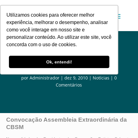
Utilizamos cookies para oferecer melhor
experiência, melhorar o desempenho, analisar
como você interage em nosso site e
personalizar conteúdo. Ao utilizar este site, você
concorda com o uso de cookies.
Convocação Assembleia
Ok, entendi!
Extraordinária da CBSM
por
Administrador
dez 9, 2010
Notícias
0
Comentários
Convocação Assembleia Extraordinária da
CBSM