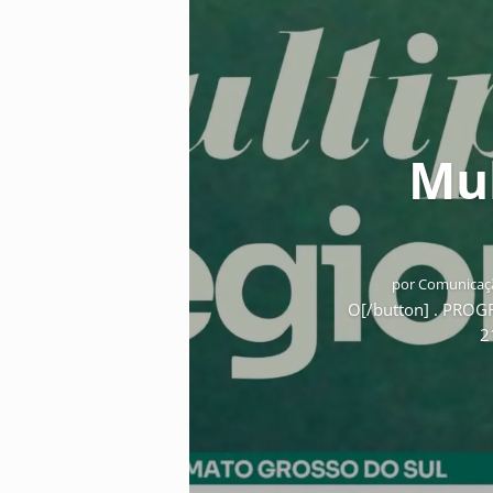
Mul
por
Comunicaçã
O[/button] . PRO
2