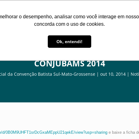
Inicio
Institucional
Associações
Missões
Recu
melhorar o desempenho, analisar como você interage em nosso sit
concorda com o uso de cookies.
Ok, entendi!
CONJUBAMS 2014
ial da Convenção Batista Sul-Mato-Grossense
out 10, 2014
Notí
/file/d/0B0M9UHFT1srDcGxaMEppU21qekE/view?usp=sharing
e baixe a ficha d