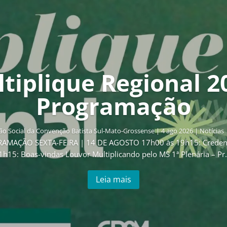
tiplique Regional 2
Programação
o Social da Convenção Batista Sul-Mato-Grossense
|
4 ago 2026
|
Notícias
GRAMAÇÃO SEXTA-FEIRA | 14 DE AGOSTO 17h00 às 19h15: Creden
1h15: Boas-vindas Louvor Multiplicando pelo MS 1ª Plenária – Pr..
Leia mais