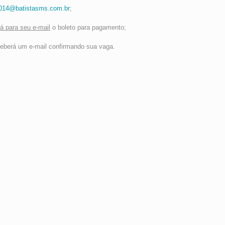
014@batistasms.com.br
;
rá para seu e-mail
o boleto para pagamento;
ceberá um e-mail confirmando sua vaga.