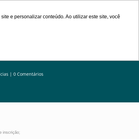
rsos
Contribuição
Contato
e e personalizar conteúdo. Ao utilizar este site, você
cias
0 Comentários
e inscrição;