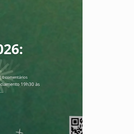
026:
| 0 comentários
ciamento 19h30 às
..