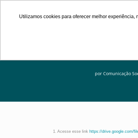
Utilizamos cookies para oferecer melhor experiência, 
por
Comunicação Soc
1. Acesse esse link
https://drive.google.com