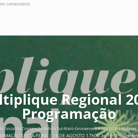
um comentário.
tiplique Regional 2
Programação
o Social da Convenção Batista Sul-Mato-Grossense
|
4 ago 2026
|
Notícias
GRAMAÇÃO SEXTA-FEIRA | 14 DE AGOSTO 17h00 às 19h15: Creden