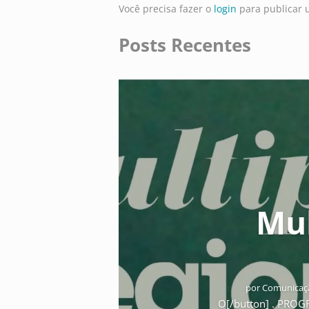
Você precisa fazer o
login
para publicar 
Posts Recentes
Mul
por
Comunicaçã
O[/button] . PRO