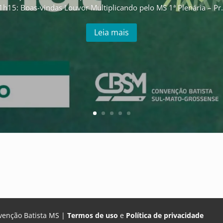
1h15: Boas-vindas Louvor Multiplicando pelo MS 1ª Plenária – Pr..
Leia mais
venção Batista MS |
Termos de uso
e
Política de privacidade