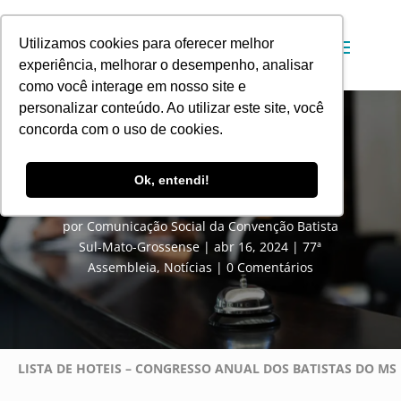
Utilizamos cookies para oferecer melhor
experiência, melhorar o desempenho, analisar
como você interage em nosso site e
personalizar conteúdo. Ao utilizar este site, você
concorda com o uso de cookies.
Congresso Anual da CBSM: Lista de
Ok, entendi!
Hotéis
por
Comunicação Social da Convenção Batista
Sul-Mato-Grossense
abr 16, 2024
77ª
Assembleia
,
Notícias
0 Comentários
LISTA DE HOTEIS – CONGRESSO ANUAL DOS BATISTAS DO MS