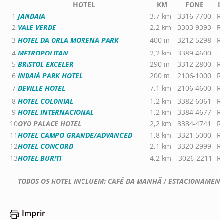
HOTEL
KM
FONE
1
JANDAIA
3,7 km
3316-7700
R
2
VALE VERDE
2,2 km
3303-9393
R
3
HOTEL DA ORLA MORENA PARK
400 m
3212-5298
R
4
METROPOLITAN
2,2 km
3389-4600
5
BRISTOL EXCELER
290 m
3312-2800
R
6
INDAIÁ PARK HOTEL
200 m
2106-1000
R
7
DEVILLE HOTEL
7,1 km
2106-4600
R
8
HOTEL COLONIAL
1,2 km
3382-6061
R
9
HOTEL INTERNACIONAL
1,2 km
3384-4677
R
10
OYO PALACE HOTEL
2,2 km
3384-4741
R
11
HOTEL CAMPO GRANDE/ADVANCED
1,8 km
3321-5000
R
12
HOTEL CONCORD
2,1 km
3320-2999
R
13
HOTEL BURITI
4,2 km
3026-2211
R
TODOS OS HOTEL INCLUEM: CAFÉ DA MANHÃ / ESTACIONAMEN
Imprir