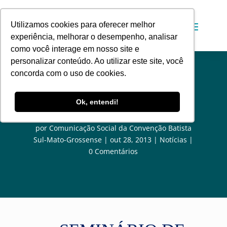
Utilizamos cookies para oferecer melhor
experiência, melhorar o desempenho, analisar
como você interage em nosso site e
personalizar conteúdo. Ao utilizar este site, você
concorda com o uso de cookies.
Capelania Hospitalar: Seminário
Ok, entendi!
em Novembro
por
Comunicação Social da Convenção Batista
Sul-Mato-Grossense
out 28, 2013
Notícias
0 Comentários