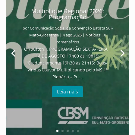
Multiplique Regional 2026:
Programação
por
Comunicação Social da Convenção Batista Sul-
Mato-Grossense
|
4 ago 2026
|
Notícias
| 0
comentários
O[/button] . PROGRAMAÇÃO SEXTA-FEIRA |
14 DE AGOSTO 17h00 às 19h15:
Credenciamento 19h30 às 21h15: Boas-
vindas Louvor Multiplicando pelo MS 1ª
Plenária – Pr....
Leia mais