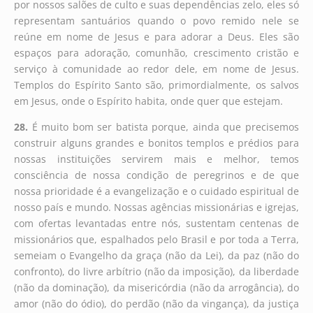
por nossos salões de culto e suas dependências zelo, eles só
representam santuários quando o povo remido nele se
reúne em nome de Jesus e para adorar a Deus. Eles são
espaços para adoração, comunhão, crescimento cristão e
serviço à comunidade ao redor dele, em nome de Jesus.
Templos do Espírito Santo são, primordialmente, os salvos
em Jesus, onde o Espírito habita, onde quer que estejam.
28.
É muito bom ser batista porque, ainda que precisemos
construir alguns grandes e bonitos templos e prédios para
nossas instituições servirem mais e melhor, temos
consciência de nossa condição de peregrinos e de que
nossa prioridade é a evangelização e o cuidado espiritual de
nosso país e mundo. Nossas agências missionárias e igrejas,
com ofertas levantadas entre nós, sustentam centenas de
missionários que, espalhados pelo Brasil e por toda a Terra,
semeiam o Evangelho da graça (não da Lei), da paz (não do
confronto), do livre arbítrio (não da imposição), da liberdade
(não da dominação), da misericórdia (não da arrogância), do
amor (não do ódio), do perdão (não da vingança), da justiça