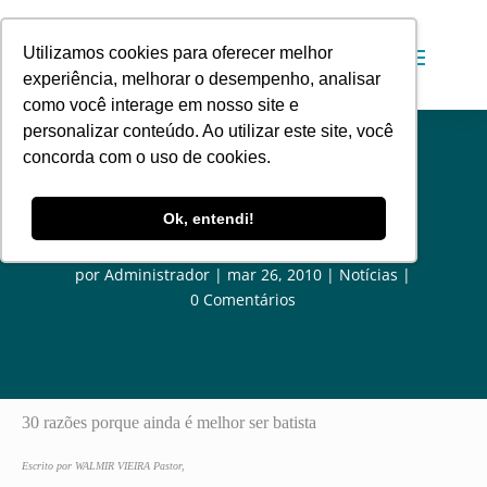
Utilizamos cookies para oferecer melhor
experiência, melhorar o desempenho, analisar
como você interage em nosso site e
personalizar conteúdo. Ao utilizar este site, você
concorda com o uso de cookies.
30 razões porque ainda é melhor
Ok, entendi!
ser batista
por
Administrador
mar 26, 2010
Notícias
0 Comentários
30 razões porque ainda é melhor ser batista
Escrito por WALMIR VIEIRA Pastor,