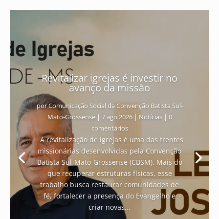
Revitalizar igrejas é investir no
avanço da missão
por
Comunicação Social da Convenção Batista Sul-
Mato-Grossense
|
7 ago 2026
|
Notícias
| 0
comentários
A revitalização de igrejas é uma das frentes
missionárias desenvolvidas pela Convenção
Batista Sul-Mato-Grossense (CBSM). Mais do
que recuperar estruturas físicas, esse
trabalho busca restaurar comunidades de
fé, fortalecer a presença do Evangelho e
criar novas...