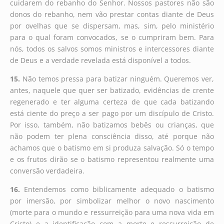
cuidarem do rebanho do Senhor. Nossos pastores não são
donos do rebanho, nem vão prestar contas diante de Deus
por ovelhas que se dispersam, mas, sim, pelo ministério
para o qual foram convocados, se o cumpriram bem. Para
nós, todos os salvos somos ministros e intercessores diante
de Deus e a verdade revelada está disponível a todos.
15.
Não temos pressa para batizar ninguém. Queremos ver,
antes, naquele que quer ser batizado, evidências de crente
regenerado e ter alguma certeza de que cada batizando
está ciente do preço a ser pago por um discípulo de Cristo.
Por isso, também, não batizamos bebês ou crianças, que
não podem ter plena consciência disso, até porque não
achamos que o batismo em si produza salvação. Só o tempo
e os frutos dirão se o batismo representou realmente uma
conversão verdadeira.
16.
Entendemos como biblicamente adequado o batismo
por imersão, por simbolizar melhor o novo nascimento
(morte para o mundo e ressurreição para uma nova vida em
Cristo) e a identificação com a morte e ressurreição de