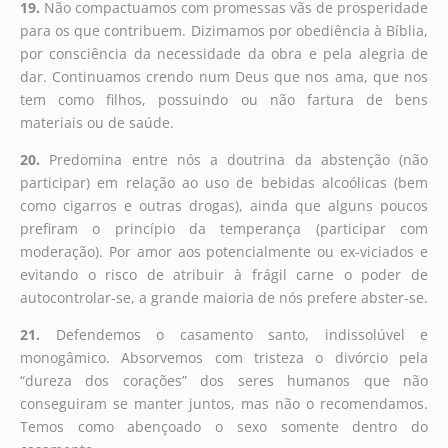
19.
Não compactuamos com promessas vãs de prosperidade
para os que contribuem. Dizimamos por obediência à Bíblia,
por consciência da necessidade da obra e pela alegria de
dar. Continuamos crendo num Deus que nos ama, que nos
tem como filhos, possuindo ou não fartura de bens
materiais ou de saúde.
20.
Predomina entre nós a doutrina da abstenção (não
participar) em relação ao uso de bebidas alcoólicas (bem
como cigarros e outras drogas), ainda que alguns poucos
prefiram o princípio da temperança (participar com
moderação). Por amor aos potencialmente ou ex-viciados e
evitando o risco de atribuir à frágil carne o poder de
autocontrolar-se, a grande maioria de nós prefere abster-se.
21.
Defendemos o casamento santo, indissolúvel e
monogâmico. Absorvemos com tristeza o divórcio pela
“dureza dos corações” dos seres humanos que não
conseguiram se manter juntos, mas não o recomendamos.
Temos como abençoado o sexo somente dentro do