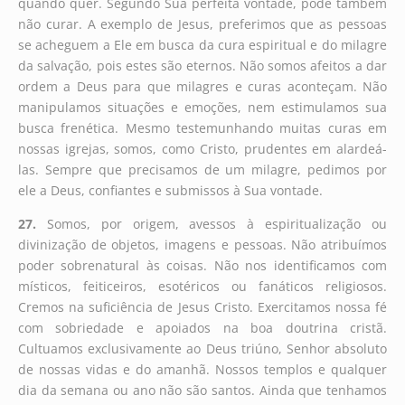
quando quer. Segundo Sua perfeita vontade, pode também
não curar. A exemplo de Jesus, preferimos que as pessoas
se acheguem a Ele em busca da cura espiritual e do milagre
da salvação, pois estes são eternos. Não somos afeitos a dar
ordem a Deus para que milagres e curas aconteçam. Não
manipulamos situações e emoções, nem estimulamos sua
busca frenética. Mesmo testemunhando muitas curas em
nossas igrejas, somos, como Cristo, prudentes em alardeá-
las. Sempre que precisamos de um milagre, pedimos por
ele a Deus, confiantes e submissos à Sua vontade.
27.
Somos, por origem, avessos à espiritualização ou
divinização de objetos, imagens e pessoas. Não atribuímos
poder sobrenatural às coisas. Não nos identificamos com
místicos, feiticeiros, esotéricos ou fanáticos religiosos.
Cremos na suficiência de Jesus Cristo. Exercitamos nossa fé
com sobriedade e apoiados na boa doutrina cristã.
Cultuamos exclusivamente ao Deus triúno, Senhor absoluto
de nossas vidas e do amanhã. Nossos templos e qualquer
dia da semana ou ano não são santos. Ainda que tenhamos