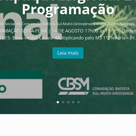
Programação
o Social da Convenção Batista Sul-Mato-Grossense
|
4 ago 2026
|
Notícias
GRAMAÇÃO SEXTA-FEIRA | 14 DE AGOSTO 17h00 às 19h15: Creden
1h15: Boas-vindas Louvor Multiplicando pelo MS 1ª Plenária – Pr..
Leia mais