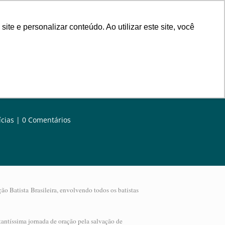
rsos
Contribuição
Contato
e e personalizar conteúdo. Ao utilizar este site, você
ícias
0 Comentários
o Batista Brasileira, envolvendo todos os batistas
antíssima jornada de oração pela salvação de