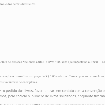
hos, e dos demais brasileiros.
 Junta de Missões Nacionais editou o livro “100 dias que impactarão o Brasil” c
exemplares desse livro ao preço de R$ 7,00 cada um. Temos poucos exemplares 
pressivo numero de exemplares.
ez o pedido dos livros, favor entrar em contato com a convenção p
mos, pelo correio o número de livros solicitados, enquanto tiver
do de 07 a 21 de julho de 2012 e os interessados em participarem deverão pro