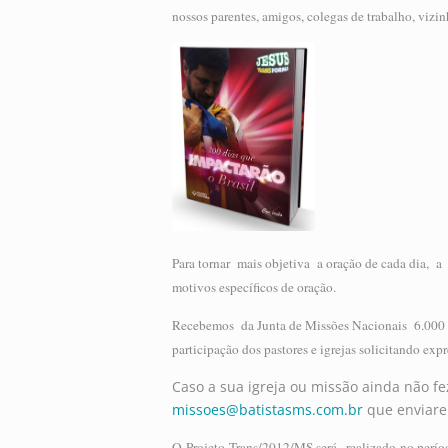
nossos parentes, amigos, colegas de trabalho, vizin
Para tornar mais objetiva a oração de cada dia, a
motivos específicos de oração.
Recebemos da Junta de Missões Nacionais 6.000 
participação dos pastores e igrejas solicitando ex
Caso a sua igreja ou missão ainda não f
missoes@batistasms.com.br
que enviare
O Projeto Trans/2012/MS será realizado no perío