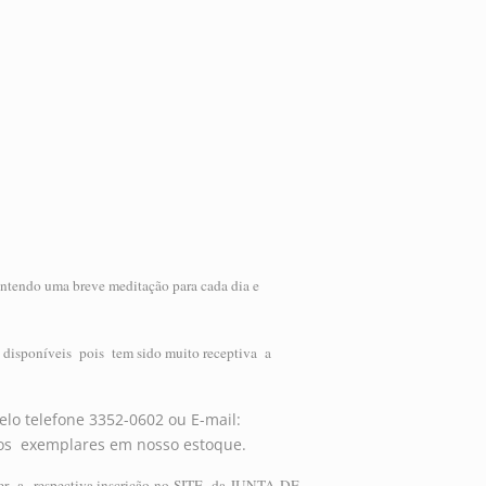
ontendo uma breve meditação para cada dia e
disponíveis pois tem sido muito receptiva a
elo telefone 3352-0602 ou E-mail:
mos exemplares em nosso estoque.
ceder a respectiva inscrição no SITE da JUNTA DE