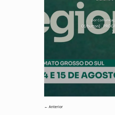
por
Comunicaçã
O[/button] . PRO
2
←
Anterior